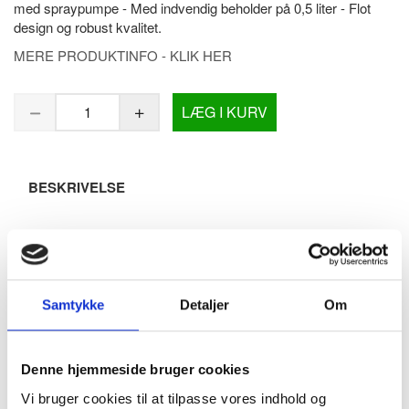
med spraypumpe - Med indvendig beholder på 0,5 liter - Flot
design og robust kvalitet.
MERE PRODUKTINFO - KLIK HER
LÆG I KURV
BESKRIVELSE
Dispenser til desinfektion - lille - 0,5 liter - Spraypumpe
- PROOX messing
Dispenser til desinfektion og håndsprit produceret i rustfri
Samtykke
Detaljer
Om
stål og PVD coatet i messing. Flot design udover det
sædvanlige.
Den specielle messing-coating er yderst holdbar og nem at
Denne hjemmeside bruger cookies
rengøre. Overflade med fin mat-børstet struktur.
Vi bruger cookies til at tilpasse vores indhold og
Indvendig beholder på 0,5 liter som fyldes op fra toppen.