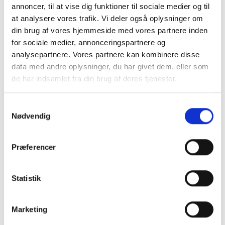
annoncer, til at vise dig funktioner til sociale medier og til
Ingen speciel-refills eller andet. Du bruger den type
hånddesinfektion og håndsprit du ønsker og hælder op fra
at analysere vores trafik. Vi deler også oplysninger om
dunk eller flaske.
din brug af vores hjemmeside med vores partnere inden
for sociale medier, annonceringspartnere og
Hele fronten åbnes for at få adgang til den indvendige
analysepartnere. Vores partnere kan kombinere disse
beholder. Dispenseren låses med nøgle som medfølger.
data med andre oplysninger, du har givet dem, eller som
Denne dispenser er beregnet til flydende hånddesinfektion
de har indsamlet fra din brug af deres tjenester.
og håndsprit som sprayes ud.
Pumpen og dispenseren er i meget høj kvalitet.
Samtykkevalg
Dispenseren låses med nøgle.
Nødvendig
Dimensioner: Bredde 97,8 x Højde 200 x Dybde 120 mm
I samme serie findes alt til badrummet så det passer
Præferencer
sammen.
Se de andre produkter her:
Statistik
Hele Proox serien - Klik her
Marketing