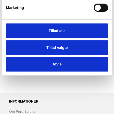
Når den ene rulle er opbrugt løfter man blot op i den lille
Marketing
metal-skinne på fronten og den næste ruller falder ned på
plads.
Usynlig lås - Nøgle medfølger.
Tillad alle
Ravplugs og skruer medfølger.
dimensioner: 150x310x140 (BxHxD)
materiale: rustfrit stål, 1.5mm - PVD-behandlet i messing
Tillad valgte
Findes også i andre farver.
Download montagevejledning / datablad her
Afvis
INFORMATIONER
Om Pure Solution