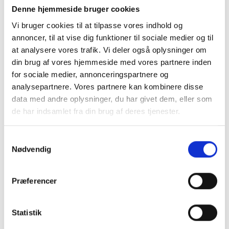
Denne hjemmeside bruger cookies
Vi bruger cookies til at tilpasse vores indhold og
LÆG I KURV
annoncer, til at vise dig funktioner til sociale medier og til
at analysere vores trafik. Vi deler også oplysninger om
din brug af vores hjemmeside med vores partnere inden
BESKRIVELSE
for sociale medier, annonceringspartnere og
analysepartnere. Vores partnere kan kombinere disse
Toiletrulle-holder dobbelt, Messing, Proox - ME-300
data med andre oplysninger, du har givet dem, eller som
de har indsamlet fra din brug af deres tjenester.
Dobbelt toiletrulle-holder produceret i rustfri stål og PVD-
behandlet i messing. Denne messing-coating er ekstrem
robust og samtidig super flot. Flot semimat overflade.
Samtykkevalg
Nødvendig
Flot design - Designet af Proox som har vundet flere priser
for deres flotte og anderledes design.
Robust stålkvalitet på 1,5 mm tykkelse.
Præferencer
Toiletrulleholderen er til vægmontering.
Passer til to toiletruller af standard størrelse - Max 140 mm.
Statistik
bredde og 130 mm. diameter.