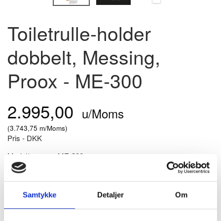
Toiletrulle-holder
dobbelt, Messing,
Proox - ME-300
2.995,00
u/Moms
(
3.743,75
m/Moms
)
Pris - DKK
Model/varenr.:
ME-300
På lager
Toiletrulleholder til to ruller toiletpapir i standardsstørrelse -
Samtykke
Detaljer
Om
Messing
MERE PRODUKTINFO - KLIK HER