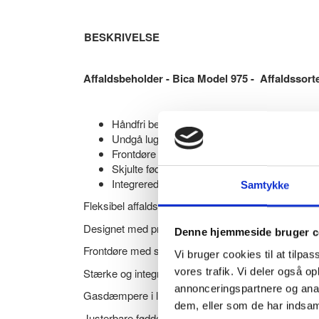
BESKRIVELSE
Affaldsbeholder - Bica Model 975 - Affaldssorte
Håndfri betjening med pedal
Undgå lugtgener ved madaffald
Frontdøre med soft close
Skjulte fødder og hængsler
Integrerede poseholdere
Samtykke
Fleksibel affaldssortering fra Bica - nem og bruger
Designet med praktiske låg, som åbnes med fodpeda
Denne hjemmeside bruger c
Frontdøre med soft close muliggør ergonomisk kor
Vi bruger cookies til at tilpas
Stærke og integrerede poseholdere sikrer posernes 
vores trafik. Vi deler også 
annonceringspartnere og anal
Gasdæmpere i lågene giver lydløs og rolig lukning, 
dem, eller som de har indsaml
Justerbare fødder, skjult under soklen, giver stabilit