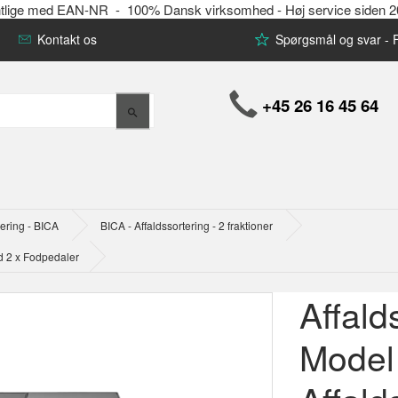
offentlige med EAN-NR - 100% Dansk virksomhed - Høj service siden 
Kontakt os
Spørgsmål og svar -
+45 26 16 45 64
tering - BICA
BICA - Affaldssortering - 2 fraktioner
ed 2 x Fodpedaler
Affald
Model