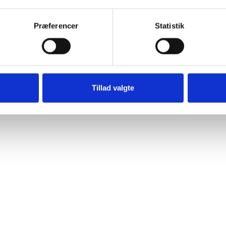
g sammensættes efter behov og kobles sammen med kraftige magneter
Præferencer
Statistik
or høj hygiejne og minimal vedligeholdelse.
 integration i enhver indretning. Lang levetid og præcision produceret 
Tillad valgte