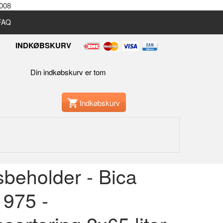
2008
 FAQ
INDKØBSKURV
Din indkøbskurv er tom
Indkøbskurv
sbeholder - Bica
 975 -