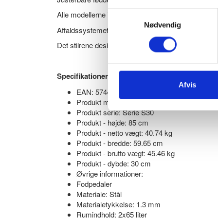
Alle modellerne i Bica Serie S30 kan tilpasses o
Samtykkevalg
Nødvendig
Affaldssystemet er fremstillet i pulverlakeret stål f
Det stilrene design og rene linjer sikrer en naturlig
Specifikationer:
Afvis
EAN: 5744004204907
Produkt model: Model 975
Produkt serie: Serie S30
Produkt - højde: 85 cm
Produkt - netto vægt: 40.74 kg
Produkt - bredde: 59.65 cm
Produkt - brutto vægt: 45.46 kg
Produkt - dybde: 30 cm
Øvrige informationer:
Fodpedaler
Materiale: Stål
Materialetykkelse: 1.3 mm
Rumindhold: 2x65 liter