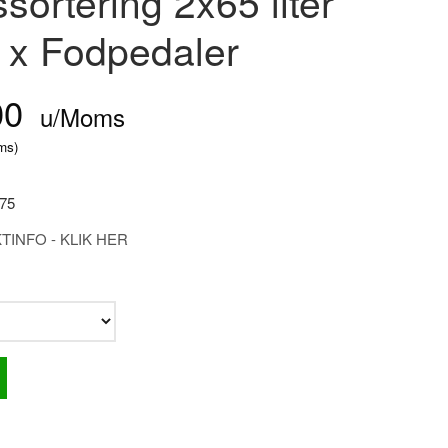
ssortering 2x65 liter
 x Fodpedaler
00
u/Moms
ms
)
75
INFO - KLIK HER