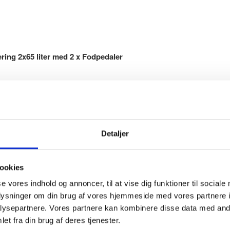
ring 2x65 liter med 2 x Fodpedaler
Detaljer
venlig affaldshåndtering på arbejdspladsen.
ler for håndfri betjening og lugtminimering ved madaffald.
ookies
rekt tømning uden besvær.
se vores indhold og annoncer, til at vise dig funktioner til sociale
stabilitet.
oplysninger om din brug af vores hjemmeside med vores partnere i
ysepartnere. Vores partnere kan kombinere disse data med andr
mens de skjuler poserne og bevarer et stilrent design.
et fra din brug af deres tjenester.
et og mulighed for tilpasning.