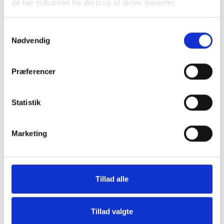
de har indsamlet fra din brug af deres tjenester.
1 lags eller 2 lags papir købes separat.
Samtykkevalg
Nødvendig
Præferencer
SE OGSÅ DENNE VARE - PASSER GODT SAMMEN:
Statistik
Marketing
Tillad alle
Tillad valgte