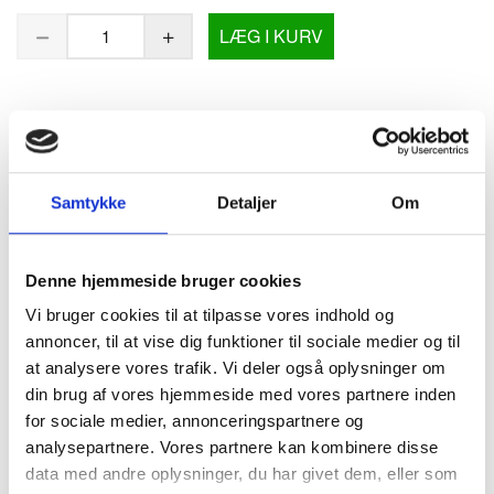
LÆG I KURV
BESKRIVELSE
Dispenser til håndklædeark i ruller
Samtykke
Detaljer
Om
Praktisk og robust papirsdispenser til håndklædeark i ruller
udført i meget høj kvalitet.
Denne hjemmeside bruger cookies
Dispenseren er berøringsfri og udstyret med sensor - derfor
meget hygiejnisk.
Vi bruger cookies til at tilpasse vores indhold og
Aflåselig så tyveri og hærværk undgås.
annoncer, til at vise dig funktioner til sociale medier og til
at analysere vores trafik. Vi deler også oplysninger om
Papirsrullen monteres på kort tid.
din brug af vores hjemmeside med vores partnere inden
Leveres med monteringssæt.
for sociale medier, annonceringspartnere og
Justerbar arklængde fra 15 til 80 cm.
analysepartnere. Vores partnere kan kombinere disse
data med andre oplysninger, du har givet dem, eller som
H 345 x B 330 x D 215 mm