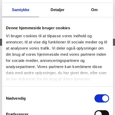
Samtykke
Detaljer
Om
Denne hjemmeside bruger cookies
Vi bruger cookies til at tilpasse vores indhold og
MERE INFO - KLIK HER
annoncer, til at vise dig funktioner til sociale medier og til
at analysere vores trafik. Vi deler også oplysninger om
din brug af vores hjemmeside med vores partnere inden
LANDMARK JUNIOR - AFFALDSBEHOLDER -
for sociale medier, annonceringspartnere og
MED ASKEBÆGER PÅ TOPPEN
analysepartnere. Vores partnere kan kombinere disse
Model/varenr.:
FG9P9100
data med andre oplysninger, du har givet dem, eller som
Robust og funktionel udendørs
de har indsamlet fra din brug af deres tjenester.
affaldsbeholder med askebæger på toppen.
Kan rumme 132 liter. Udstyret med en indvendig holder til
Samtykkevalg
pose som køres ud på skinne.
Nødvendig
Særdeles velegnet til offentlige
steder eksempelvis forlystelsesparker mm.
Præferencer