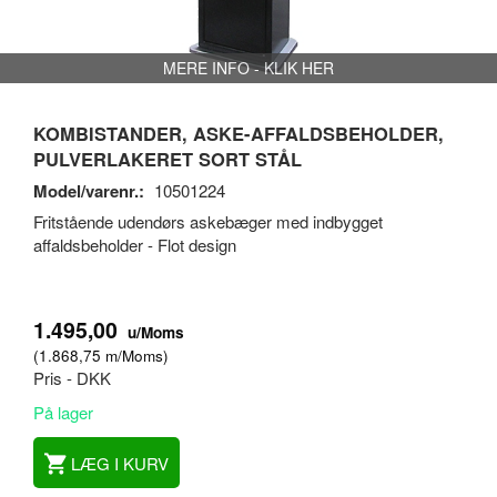
MERE INFO - KLIK HER
KOMBISTANDER, ASKE-AFFALDSBEHOLDER,
PULVERLAKERET SORT STÅL
Model/varenr.:
10501224
Fritstående udendørs askebæger med indbygget
affaldsbeholder - Flot design
1.495,00
u/Moms
(
1.868,75
m/Moms
)
Pris - DKK
På lager
LÆG I KURV