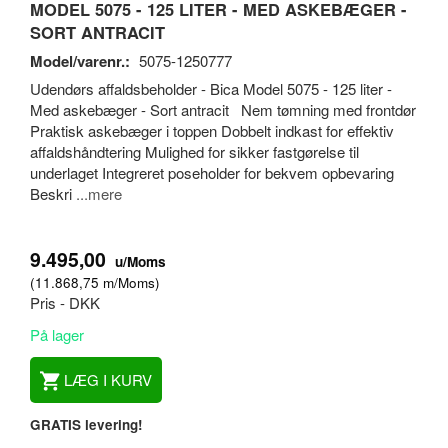
MODEL 5075 - 125 LITER - MED ASKEBÆGER -
SORT ANTRACIT
Model/varenr.:
5075-1250777
Udendørs affaldsbeholder - Bica Model 5075 - 125 liter -
Med askebæger - Sort antracit Nem tømning med frontdør
Praktisk askebæger i toppen Dobbelt indkast for effektiv
affaldshåndtering Mulighed for sikker fastgørelse til
underlaget Integreret poseholder for bekvem opbevaring
Beskri
...mere
9.495,00
u/Moms
(
11.868,75
m/Moms
)
Pris - DKK
På lager
LÆG I KURV
GRATIS levering!