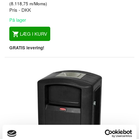
(
8.118,75
m/Moms
)
Pris - DKK
På lager
LÆG I KURV
GRATIS levering!