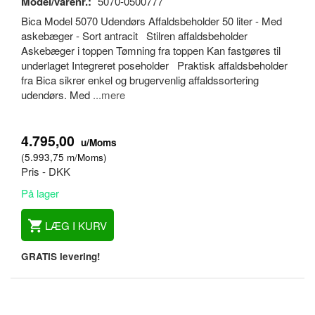
Model/varenr.:
5070-0500777
Bica Model 5070 Udendørs Affaldsbeholder 50 liter - Med
askebæger - Sort antracit Stilren affaldsbeholder
Askebæger i toppen Tømning fra toppen Kan fastgøres til
underlaget Integreret poseholder Praktisk affaldsbeholder
fra Bica sikrer enkel og brugervenlig affaldssortering
udendørs. Med
...mere
4.795,00
u/Moms
(
5.993,75
m/Moms
)
Pris - DKK
På lager
LÆG I KURV
GRATIS levering!