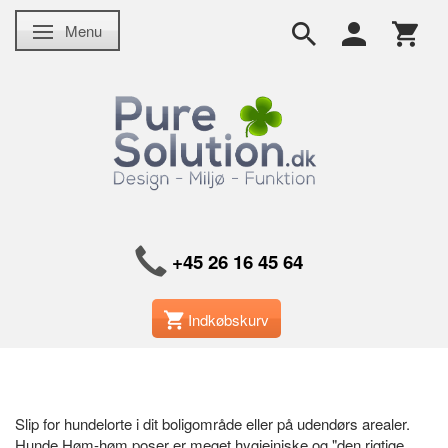
Menu
Skifte navigation
+45 26 16 45 64
Indkøbskurv
Slip for hundelorte i dit boligområde eller på udendørs arealer.
Hunde Høm-høm poser er meget hygiejniske og "den rigtige