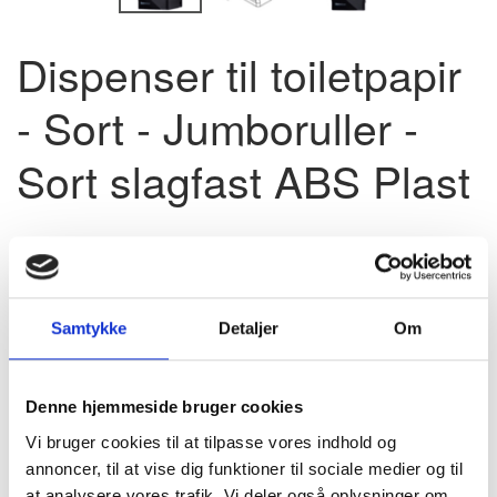
Dispenser til toiletpapir
- Sort - Jumboruller -
Sort slagfast ABS Plast
249,00
u/Moms
(
311,25
m/Moms
)
Pris - DKK
Samtykke
Detaljer
Om
Model/varenr.:
J18POB
På lager
Denne hjemmeside bruger cookies
Flot og stilren holder til toiletpapir i sort slagfast ABS plast -
Vi bruger cookies til at tilpasse vores indhold og
Beregnet til de store jumboruller på Ø 18 - 21 cm, med
annoncer, til at vise dig funktioner til sociale medier og til
midte/hylse på 4 cm
at analysere vores trafik. Vi deler også oplysninger om