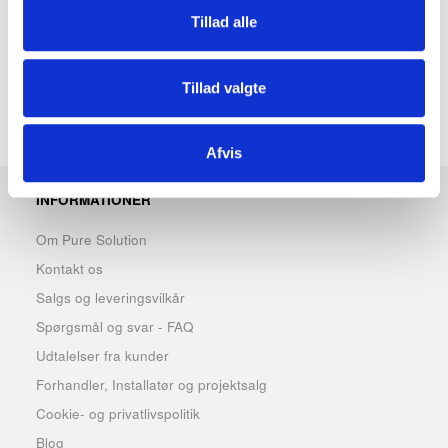
Dimensioner:
Tillad alle
Højde 230 mm x bredde 215 mm x dybde 120 mm
Slagfast ABS plast - Sort
Tillad valgte
Afvis
INFORMATIONER
Om Pure Solution
Kontakt os
Salgs og leveringsvilkår
Spørgsmål og svar - FAQ
Udtalelser fra kunder
Forhandler, Installatør og projektsalg
Cookie- og privatlivspolitik
Blog