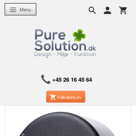
Menu
Skifte navigation
+45 26 16 45 64
Indkøbskurv