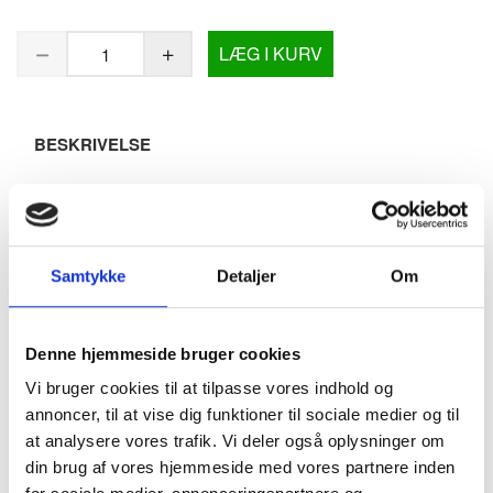
LÆG I KURV
BESKRIVELSE
Udendørs affaldsbeholder - Bica Model 5074 - 95 liter
Sort antracit
Samtykke
Detaljer
Om
Frontdør med nem adgang til tømning
Aflåses sikkert med nøgle
Enkelt indkastsystem
Denne hjemmeside bruger cookies
Mulighed for fastgørelse til underlaget
Vi bruger cookies til at tilpasse vores indhold og
Integreret poseholder
annoncer, til at vise dig funktioner til sociale medier og til
at analysere vores trafik. Vi deler også oplysninger om
Optimer din udendørs affaldshåndtering med Bica's
din brug af vores hjemmeside med vores partnere inden
praktiske affaldsbeholder. Det cylinderformede design gør