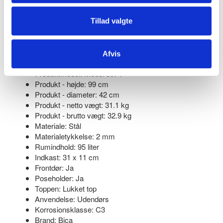
valg for integration i enhver udendørs omgivelse.
Bemærk: Materiale og fastgørelsesudstyr medfølger ikke.
Tillad valgte
Nummer: 5074-0950777
Afvis
EAN: 5744004201951
Produktmodel: Model 5074
Produkt - højde: 99 cm
Produkt - diameter: 42 cm
Produkt - netto vægt: 31.1 kg
Produkt - brutto vægt: 32.9 kg
Materiale: Stål
Materialetykkelse: 2 mm
Rumindhold: 95 liter
Indkast: 31 x 11 cm
Frontdør: Ja
Poseholder: Ja
Toppen: Lukket top
Anvendelse: Udendørs
Korrosionsklasse: C3
Brand: Bica