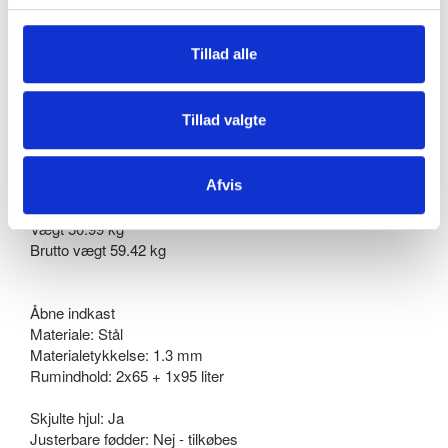
Vælg mellem sort eller antrasit-grå som standardfarver.
Tillad alle
EAN: 5744004201463
Tillad valgte
Model 829
Serie S30
Højde 85 cm
Afvis
Dybde30 cm
Bredde 101.9 cm
Vægt 50.99 kg
Brutto vægt 59.42 kg
Åbne indkast
Materiale: Stål
Materialetykkelse: 1.3 mm
Rumindhold: 2x65 + 1x95 liter
Skjulte hjul: Ja
Justerbare fødder: Nej - tilkøbes