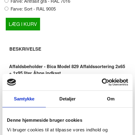
Farve:
Antrasit grå - RAL 7016
Farve:
Sort - RAL 9005
LÆG I KURV
BESKRIVELSE
Affaldsbeholder - Bica Model 829 Affaldssortering 2x65
+ 1x95 liter Åbne indkast
Elegant affaldssystem med 3 inddelinger i stilrent og
praktisk design.
Samtykke
Detaljer
Om
Det fleksible affaldssystem fra Bica sikrer nem og
Denne hjemmeside bruger cookies
brugervenlig affaldssortering på arbejdspladsen. Det kan for
eksempel være madaffald i kantinen eller frokoststuen,
Vi bruger cookies til at tilpasse vores indhold og