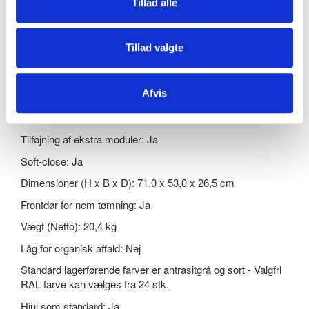
Tillad alle
Rumindhold: 2 x 45 liter
Anvendelse: Indendørs
Tillad valgte
Materiale: Pulverlakeret stål
Integreret poseholder: Ja
Afvis
Indkast: 17,5 x 17,5 cm
Inderbeholderoption: Ja
Tilføjning af ekstra moduler: Ja
Soft-close: Ja
Dimensioner (H x B x D): 71,0 x 53,0 x 26,5 cm
Frontdør for nem tømning: Ja
Vægt (Netto): 20,4 kg
Låg for organisk affald: Nej
Standard lagerførende farver er antrasitgrå og sort - Valgfri
RAL farve kan vælges fra 24 stk.
Hjul som standard: Ja