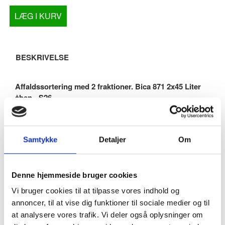
LÆG I KURV
BESKRIVELSE
Affaldssortering med 2 fraktioner. Bica 871 2x45 Liter
åben - S26
Vores affaldsstation i S26 BICA-serien er perfekt til
affaldssortering. Det funktionelle design gør det muligt at
kombinere den med alle modeller i samme S26 serie da de
Samtykke
Detaljer
Om
alle har samme dybde og højde. Så hvis man ønsker at
tilkøbe flere moduler senere kan man altid udbygge
affaldsstationen.
Denne hjemmeside bruger cookies
Med frontdøre, der har softclose-funktion, er tømningen
Vi bruger cookies til at tilpasse vores indhold og
enkel. Hver enhed har to døre. Den robuste poseholder gør
det nemt at arbejde med.
annoncer, til at vise dig funktioner til sociale medier og til
at analysere vores trafik. Vi deler også oplysninger om
Affaldsbeholderen er mere end bare en skraldespand - den