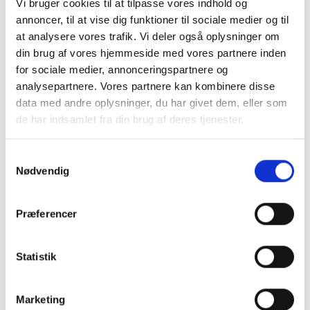
tømning uden tunge løft.
Vi bruger cookies til at tilpasse vores indhold og
Den integrerede poseholder holder posen sikkert på
annoncer, til at vise dig funktioner til sociale medier og til
plads, mens det lydløse låg skjuler poserne og
at analysere vores trafik. Vi deler også oplysninger om
bevarer et stilrent design.
din brug af vores hjemmeside med vores partnere inden
Justerbare fødder, skjult bag soklen, giver stabilitet og
for sociale medier, annonceringspartnere og
fleksibilitet.
analysepartnere. Vores partnere kan kombinere disse
Design:
data med andre oplysninger, du har givet dem, eller som
de har indsamlet fra din brug af deres tjenester.
Tilpas og kombinér denne løsning efter behov med
andre modeller i Bica Serie S30 som kan holdes
sammen ved hjælp af kraftige magneter.
Samtykkevalg
Fremstillet af pulverlakeret stål, sikrer høj hygiejne og
Nødvendig
minimal vedligeholdelse.
Det elegante design og rene linjer gør, at systemet
naturligt integreres i indretningen.
Præferencer
Med Bica's affaldssystem får du et produkt med lang
levetid, der er produceret med fokus på præcision og
kvalitet.
Statistik
Håndfri betjening med pedal
Marketing
Undgå lugtgener ved madaffald