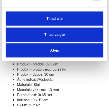
Frontdøre med soft close
Skjulte fødder og hængsler
Integrerede poseholdere
Tillad alle
Specifikantioner:
Tillad valgte
EAN: 5744004201661
Produkt model: Model 973
Produkt serie: Serie S30
Afvis
Produkt - højde: 85 cm
Produkt - netto vægt: 46.87 kg
Produkt - bredde: 89.3 cm
Produkt - brutto vægt: 55.29 kg
Produkt - dybde: 30 cm
Åbne indkast/Fodpedal
Materiale: Stål
Materialetykkelse: 1.3 mm
Rumindhold: 3x65 liter
Indkast: 19 x 19 cm
Skjulte hjul: Nej