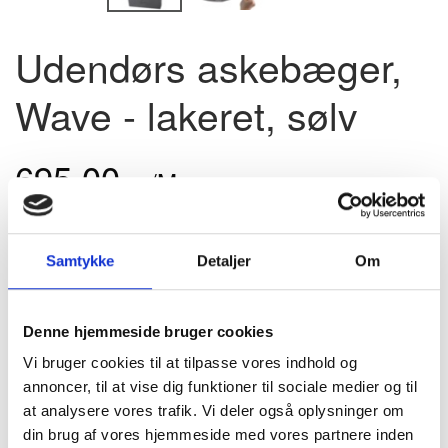
Udendørs askebæger,
Wave - lakeret, sølv
695,00
u/Moms
(
868,75
m/Moms
)
Pris - DKK
Samtykke
Detaljer
Om
Model/varenr.:
6706
På lager
Denne hjemmeside bruger cookies
Meget elegant askebæger i pulverlakeret stål til væg
ophængning.
Vi bruger cookies til at tilpasse vores indhold og
annoncer, til at vise dig funktioner til sociale medier og til
MERE PRODUKTINFO - KLIK HER
at analysere vores trafik. Vi deler også oplysninger om
din brug af vores hjemmeside med vores partnere inden