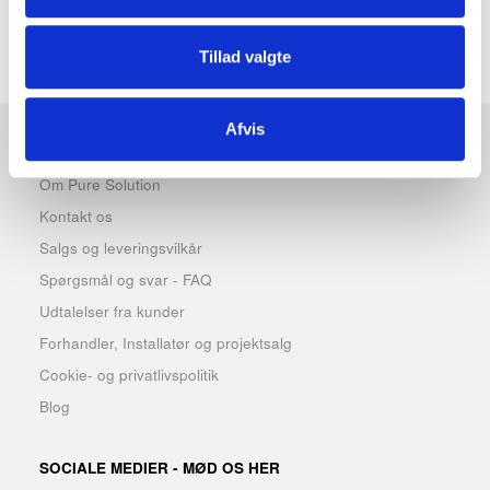
Samme model fås også i
børstet rustfri stål.
Tillad valgte
Afvis
INFORMATIONER
Om Pure Solution
Kontakt os
Salgs og leveringsvilkår
Spørgsmål og svar - FAQ
Udtalelser fra kunder
Forhandler, Installatør og projektsalg
Cookie- og privatlivspolitik
Blog
SOCIALE MEDIER - MØD OS HER