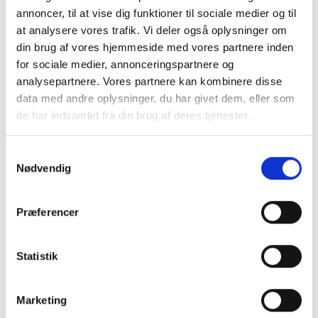
annoncer, til at vise dig funktioner til sociale medier og til
LÆG I KURV
at analysere vores trafik. Vi deler også oplysninger om
din brug af vores hjemmeside med vores partnere inden
for sociale medier, annonceringspartnere og
BESKRIVELSE
analysepartnere. Vores partnere kan kombinere disse
data med andre oplysninger, du har givet dem, eller som
de har indsamlet fra din brug af deres tjenester.
Badehåndtag til brusekabinen - venstrevendt - Rustfri
stål
Samtykkevalg
Robust badehåndtag i rustfri stål med mat overflade.
Nødvendig
Venstrevendt.
Monteres i væggen.
Præferencer
Materiale: Rustfri stål
Længde: 700 mm (vertikal arm), 500 mm (horisontal arm)
Statistik
Dimensioner: Højde 700 mm, længde 500 mm, bredde 102
mm
Marketing
Distance fra væggen: 86 mm