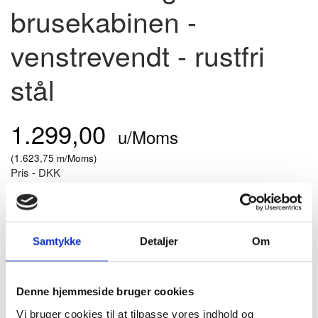
brusekabinen -
venstrevendt - rustfri
stål
1.299,00
u/Moms
(
1.623,75
m/Moms
)
Pris - DKK
Model/varenr.:
S32UKL7/5 SN M
På lager
Samtykke
Detaljer
Om
Badegreb i rustfri stål med 90 graders vinkel.
Venstrevendt.
Denne hjemmeside bruger cookies
MERE PRODUKTINFO - KLIK HER
Vi bruger cookies til at tilpasse vores indhold og