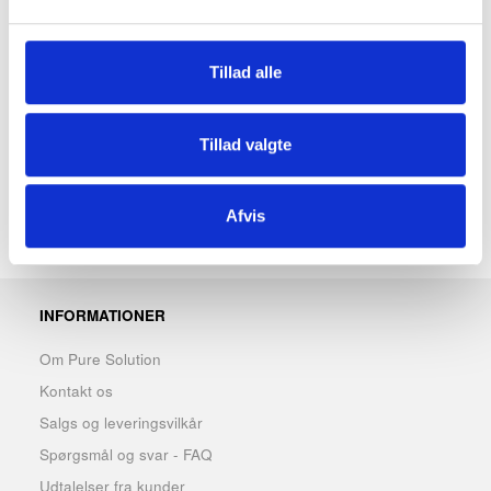
Rørdiameter: Ø 32
Bredde grad: 90°
Tillad alle
Vægt: 1,6 kg
maximum belastning: 120 kg
Tillad valgte
Montering: 9 skruer i væggen
Afvis
INFORMATIONER
Om Pure Solution
Kontakt os
Salgs og leveringsvilkår
Spørgsmål og svar - FAQ
Udtalelser fra kunder