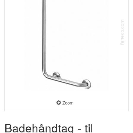
Zoom
Badehåndtag - til