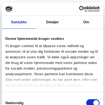
Håndtørrer, X-Dry, hvid
Ekstrem effektiv jet-håndtørrer med ny teknologi som er
Samtykke
Detaljer
Om
både effektiv og energibesparende i forhold til ældre og
traditionelle håndtørrere.
Mindre end de fleste andre Jet-håndtørrere på markedet.
Denne hjemmeside bruger cookies
Udstyret med sensor så man ikke skal røre ved
Vi bruger cookies til at tilpasse vores indhold og
håndtørreren for at aktivere den.
annoncer, til at vise dig funktioner til sociale medier og til
Udstyret med filter som også hjælper med at holde
at analysere vores trafik. Vi deler også oplysninger om
hygiejnen i top.
din brug af vores hjemmeside med vores partnere inden
Monteret med kraftig motor samt varmelegeme som giver
for sociale medier, annonceringspartnere og
en lynhurtig tørretid.
analysepartnere. Vores partnere kan kombinere disse
Håndtørreren er mindre og lettere end de fleste andre Jet-
data med andre oplysninger, du har givet dem, eller som
håndtørrere på markedet så passer godt til steder med
de har indsamlet fra din brug af deres tjenester.
begrænset plads.
Samtykkevalg
Nødvendig
Samler overskydende vand op i en bakke i bunden af