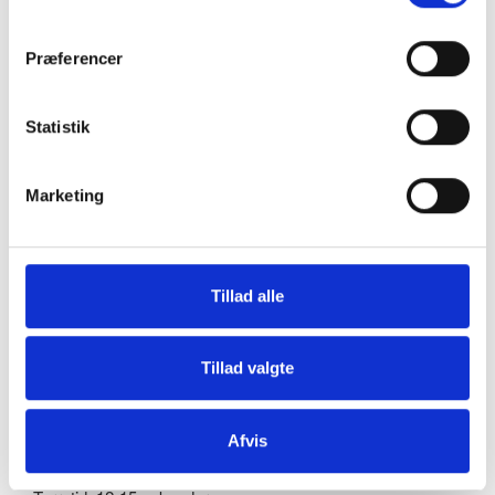
maskinen - Denne tømmes nemt på få sekunder og skal
ikke tømmes ret ofte.
Præferencer
Denne håndtørrer er standard udstyret med dobbelt filter
som giver bedre hygiejne.
Statistik
Produceret i slagfast ABS-plast.
Marketing
Automatisk sikkerhedsfunktion stopper håndtørreren
automatisk hvis den kører mere end 30 sekunder.
Tillad alle
Dimensioner og data:
296x177x565 mm mm (BxDxH)
Tillad valgte
Totaleffekt 1700 watt. (Kan reduceres til 1250 watt ved at
slukke varmelegemet).
Afvis
220 volt