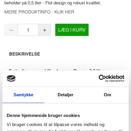
beholder på 0,5 liter - Flot design og robust kvalitet.
MERE PRODUKTINFO - KLIK HER
LÆG I KURV
BESKRIVELSE
Sæbedispenser - Lille - bronze, Proox - 0,5 liter -
skumsæbe - Manuel pumpe
Sæbedispenser produceret i rustfri stål og PVD coatet i
bronze. Flot design udover det sædvanlige.
Samtykke
Detaljer
Om
Den specielle bronze-coating er yderst holdbar og nem at
rengøre. Overflade med fin mat-børstet struktur.
Denne hjemmeside bruger cookies
Indvendig beholder på 0,5 liter som fyldes op fra toppen.
Ingen speciel-refills eller andet. Du bruger den type
Vi bruger cookies til at tilpasse vores indhold og
skumsæbe du ønsker og hælder op fra dunk eller flaske.