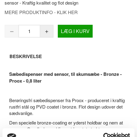
sensor - Kraftig kvalitet og flot design
MERE PRODUKTINFO - KLIK HER
LÆG I KURV
BESKRIVELSE
Sæbedispenser med sensor, til skumsæbe - Bronze -
Proox - 0,8 liter
Berøringsfri sæbedispenser fra Proox - produceret i kraftig
rustfri stål og PVD coatet i bronze. Flot design udover det
sædvanlige.
Den specielle bronze-coating er yderst holdbar og nem at
rengøre. Overflade med fin mat-børstet struktur.