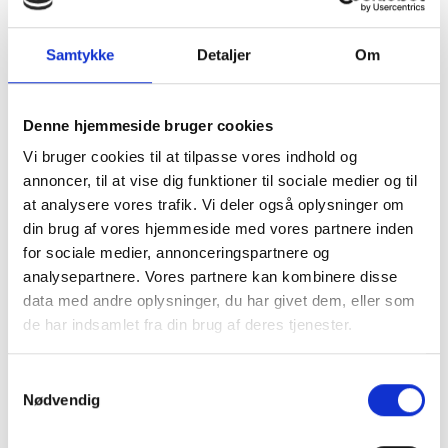
Udstyret med sensor så du ikke skal røre ved dispenseren
for at den doserer. Sæt blot hånden under.
Samtykke
Detaljer
Om
Kraftig kvalitet.
Beregnet til vægmontering.
Sæben fylder du i den indvendige beholder fra dunk eller
Denne hjemmeside bruger cookies
flaske - Du bestemmer derfor selv hvilken producent af
Vi bruger cookies til at tilpasse vores indhold og
skumsæbe du ønsker at benytte. Ingen special-refills eller
annoncer, til at vise dig funktioner til sociale medier og til
andet.
at analysere vores trafik. Vi deler også oplysninger om
Perforeret design på midten som samtidig fungerer som
din brug af vores hjemmeside med vores partnere inden
indikator for hvor meget sæbe der er tilbage.
for sociale medier, annonceringspartnere og
Pumpe i høj kvalitet.
analysepartnere. Vores partnere kan kombinere disse
data med andre oplysninger, du har givet dem, eller som
de har indsamlet fra din brug af deres tjenester.
Kan bruges til flydende skumsæbe.
Samtykkevalg
Indvendig 800 ml beholder.
Nødvendig
Usynlig lås.