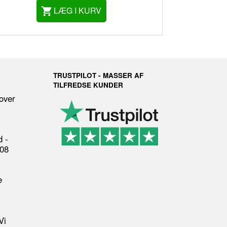
LÆG I KURV
TRUSTPILOT - MASSER AF
TILFREDSE KUNDER
 over
 -
008
e
Vi