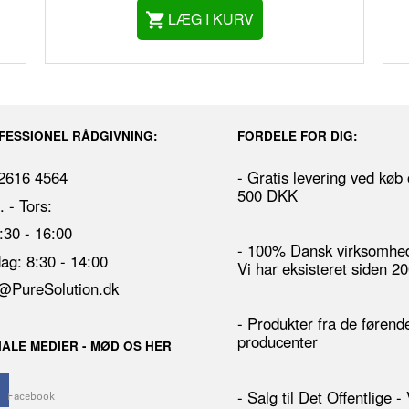
LÆG I KURV
FESSIONEL RÅDGIVNING:
FORDELE FOR DIG:
 2616 4564
- Gratis levering ved køb
500 DKK
 - Tors:
8:30 - 16:00
- 100% Dansk virksomhed
ag: 8:30 - 14:00
Vi har eksisteret siden 2
@PureSolution.dk
- Produkter fra de førend
producenter
IALE MEDIER - MØD OS HER
- Salg til Det Offentlige - 