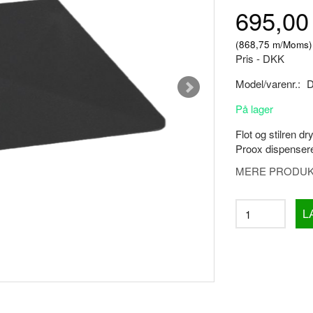
695,0
(
868,75
m/Moms
)
Pris - DKK
Model/varenr.:
D
På lager
Flot og stilren dr
Proox dispensere
MERE PRODUKT
L