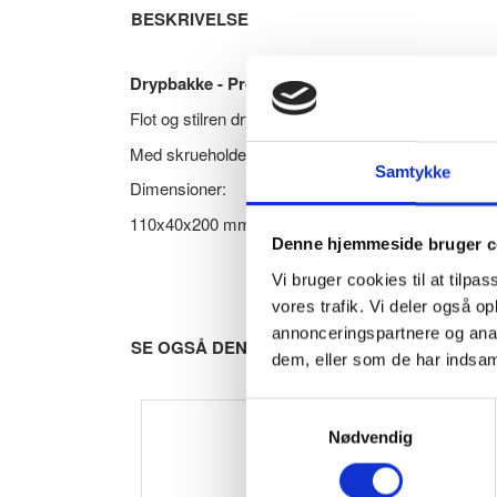
BESKRIVELSE
Drypbakke - Proox Dark Passion - Sort / Rustfri
Flot og stilren drypbakke i rustfri stål og lakeret i
Med skrueholder på bagsiden til montering på væg 
Samtykke
Dimensioner:
110x40x200 mm.
Denne hjemmeside bruger c
Vi bruger cookies til at tilpas
vores trafik. Vi deler også 
annonceringspartnere og anal
SE OGSÅ DENNE VARE - PASSER GODT SA
dem, eller som de har indsaml
Samtykkevalg
Nødvendig