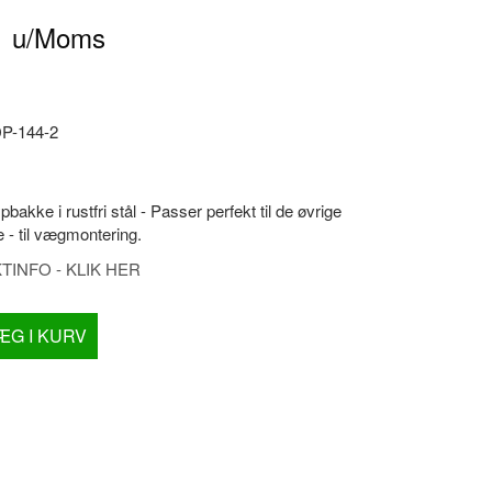
0
u/Moms
P-144-2
ypbakke i rustfri stål - Passer perfekt til de øvrige
 - til vægmontering.
INFO - KLIK HER
ÆG I KURV