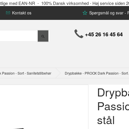
offentlige med EAN-NR - 100% Dansk virksomhed - Høj service siden 
Kontakt os
Spørgsmål og svar -
+45 26 16 45 64
assion - Sort - Sanitetstilbehør
Drypbakke - PROOX Dark Passion - Sort / 
Drypb
Passio
stål