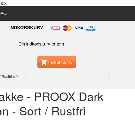
2008
 FAQ
INDKØBSKURV
Din indkøbskurv er tom
Indkøbskurv
Rustfri stål
akke - PROOX Dark
n - Sort / Rustfri