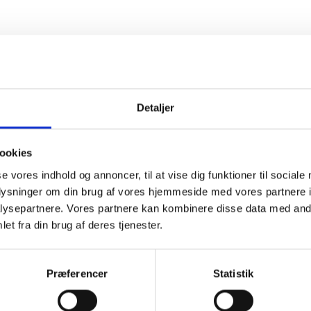
 stål
 sort - Passer perfekt til de øvrige Proox dispensere - til vægmontering.
eller stander.
Detaljer
ookies
se vores indhold og annoncer, til at vise dig funktioner til sociale
oplysninger om din brug af vores hjemmeside med vores partnere i
ysepartnere. Vores partnere kan kombinere disse data med andr
MMEN:
et fra din brug af deres tjenester.
Præferencer
Statistik