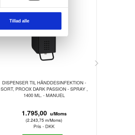
Tillad alle
DISPENSER TIL HÅNDDESINFEKTION -
DISPE
SORT, PROOX DARK PASSION - SPRAY ,
HÅNDSPRIT
1400 ML. - MANUEL
PURE -
1.795,00
u/Moms
(
2.243,75
m/Moms
)
Pris - DKK