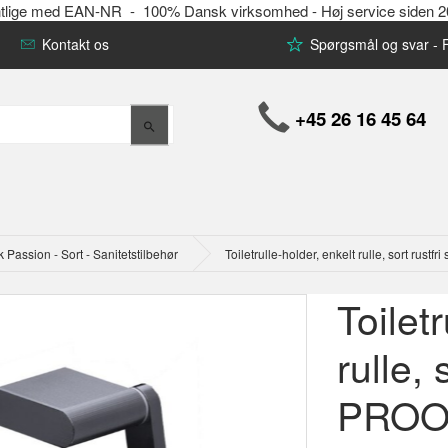
offentlige med EAN-NR - 100% Dansk virksomhed - Høj service siden 
Kontakt os
Spørgsmål og svar -
+45 26 16 45 64
assion - Sort - Sanitetstilbehør
Toiletrulle-holder, enkelt rulle, sort rust
Toilet
rulle, 
PROOX