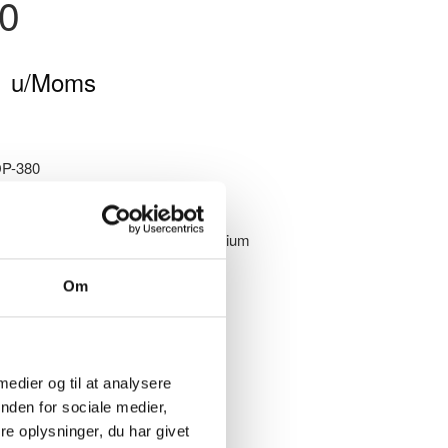
0
0
u/Moms
P-380
til én rulle papir, massivt sort aluminium
INFO - KLIK HER
Om
ÆG I KURV
 medier og til at analysere
nden for sociale medier,
e oplysninger, du har givet