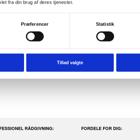
et fra din brug af deres tjenester.
l, Proox Dark Passion - DP-380
Præferencer
Statistik
p.
.
Tillad valgte
kruer medfølger.
FESSIONEL RÅDGIVNING:
FORDELE FOR DIG: