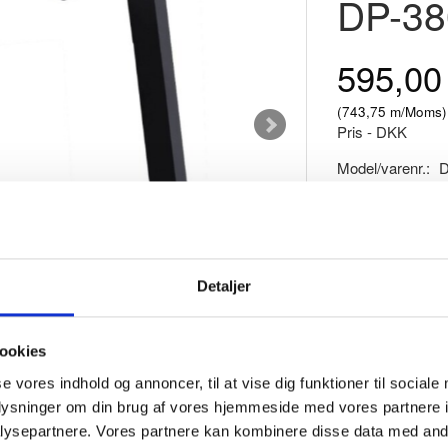
DP-38
595,0
(
743,75
m/Moms
)
Pris - DKK
Model/varenr.:
D
På lager
Toiletrulleholder 
MERE PRODUKT
Detaljer
L
ookies
se vores indhold og annoncer, til at vise dig funktioner til sociale
oplysninger om din brug af vores hjemmeside med vores partnere i
ysepartnere. Vores partnere kan kombinere disse data med andr