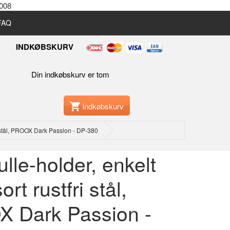
2008
 FAQ
INDKØBSKURV
Din indkøbskurv er tom
Indkøbskurv
fri stål, PROOX Dark Passion - DP-380
rulle-holder, enkelt
sort rustfri stål,
 Dark Passion -