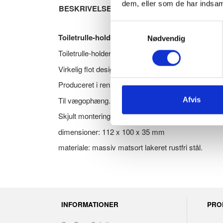
dem, eller som de har indsaml
BESKRIVELSE
Samtykkevalg
Toiletrulle-holder, enkelt rulle, sort rustfri stå
Nødvendig
Toiletrulle-holder til en enkelt rulle toiletpapir.
Virkelig flot design og finish - Kvaliteten er helt i to
Produceret i ren massiv matsort lakeret rustfri stål
Til vægophæng. Passer til standard toiletruller.
Afvis
Skjult monteringssystem som ikke ses. Plugs og s
dimensioner: 112 x 100 x 35 mm
materiale: massiv matsort lakeret rustfri stål.
INFORMATIONER
PRO