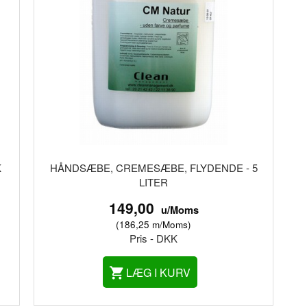
K
HÅNDSÆBE, CREMESÆBE, FLYDENDE - 5
LITER
149,00
u/Moms
(
186,25
m/Moms
)
Pris - DKK
LÆG I KURV