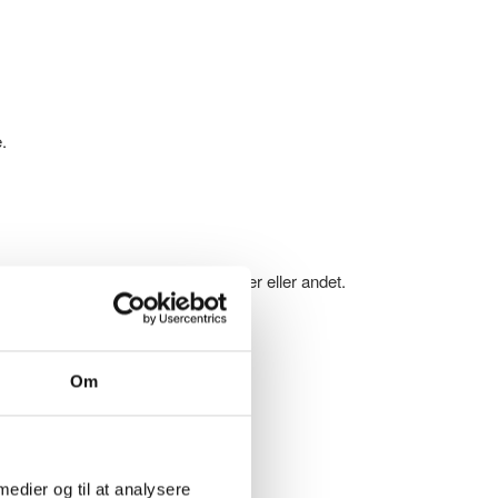
.
kke afhængig af specielle refillposer eller andet.
Om
 medier og til at analysere