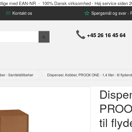
offentlige med EAN-NR - 100% Dansk virksomhed - Høj service siden 
Kontakt os
Spørgsmål og svar -
+45 26 16 45 64
r - Sanitetstilbehør
Dispenser, Kobber, PROOX ONE - 1,4 liter - til flyd
Dispen
PROOX 
til fl