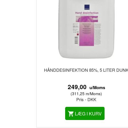
HÅNDDESINFEKTION 85%, 5 LITER DUN
249,00
u/Moms
(
311,25
m/Moms
)
Pris - DKK
LÆG I KURV