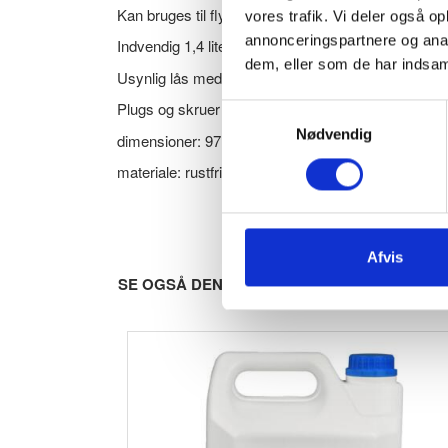
Kan bruges til flydende hånddesinfektion og håndsp
vores trafik. Vi deler også 
annonceringspartnere og anal
Indvendig 1,4 liters plastbeholder.
dem, eller som de har indsaml
Usynlig lås med nøgle.
Plugs og skruer medfølger. Beregnet til vægmonter
Samtykkevalg
Nødvendig
dimensioner: 97,8 x 301,5x 118,5 mm (Bredde x H
materiale: rustfrit stål, børstet finish, 1.5mm - PVD 
Afvis
SE OGSÅ DENNE VARE - PASSER GODT SA