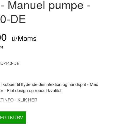
 - Manuel pumpe -
0-DE
00
u/Moms
s
)
U-140-DE
 i kobber til flydende desinfektion og håndsprit - Med
r - Flot design og robust kvalitet.
INFO - KLIK HER
ÆG I KURV