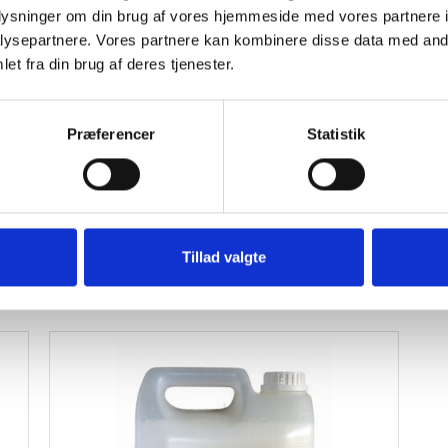
rit.
oplysninger om din brug af vores hjemmeside med vores partnere i
ysepartnere. Vores partnere kan kombinere disse data med andr
et fra din brug af deres tjenester.
ing.
Præferencer
Statistik
øjde x Dybde)
coatet i kobber.
Tillad valgte
MMEN: