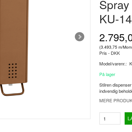
Spray
KU-14
2.795,
(
3.493,75
m/Mom
Pris - DKK
Model/varenr.:
K
På lager
Stilren dispenser
indvendig beholde
MERE PRODUKT
L