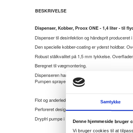
BESKRIVELSE
Dispenser, Kobber, Proox ONE - 1,4 liter - til 
Dispenser til desinfektion og håndsprit produceret i
Den specielle kobber-coating er yderst holdbar. Ove
Robust stålkvalitet på 1,5 mm tykkelse. Overflade
Beregnet til vægmontering.
Dispenseren har en indvendig plastbeholder til flyden
Pumpen sprayer desinfektionen udover hænderne
Flot og anderledes design - Produceret af Proox fr
Samtykke
Perforeret design med små huller på midten - Funge
Drypfri pumpe i høj kvalitet.
Denne hjemmeside bruger c
Vi bruger cookies til at tilpas