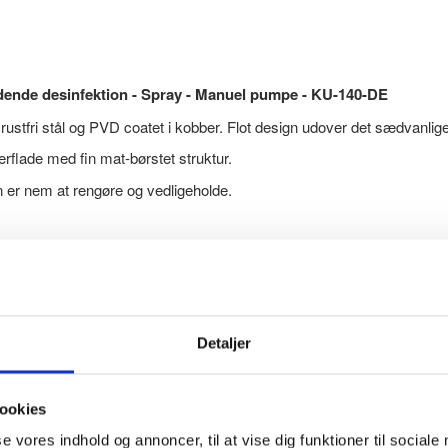
flydende desinfektion - Spray - Manuel pumpe - KU-140-DE
 rustfri stål og PVD coatet i kobber. Flot design udover det sædvanlige
rflade med fin mat-børstet struktur.
n er nem at rengøre og vedligeholde.
de hånddesinfektion til opfyldning fra dunk eller flaske. Du er derfor i
.
a Østrig som har vundet flere designpriser.
Detaljer
rer samtidig som indikator for hvor meget håndsprit der er tilbage.
ookies
se vores indhold og annoncer, til at vise dig funktioner til sociale