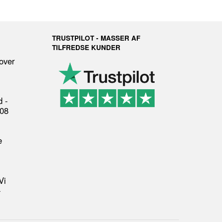
TRUSTPILOT - MASSER AF
TILFREDSE KUNDER
 over
 -
008
e
Vi
-