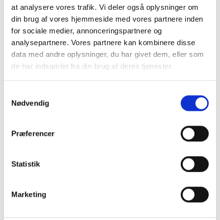
Integreret teflonbelagt soft-slide boks som sikrer at papiret
at analysere vores trafik. Vi deler også oplysninger om
er nemt at få ud.
din brug af vores hjemmeside med vores partnere inden
for sociale medier, annonceringspartnere og
Passer til standard papir som kan købes hos alle
analysepartnere. Vores partnere kan kombinere disse
rengøringsgrossister eller hos os.
data med andre oplysninger, du har givet dem, eller som
Rummer 350 stk. Z-fold papirhåndklæder. Usynlig lås.
de har indsamlet fra din brug af deres tjenester.
Plugs og skruer medfølger
dimensioner: 303,2 x 218,6 x 120,5 mm.
Samtykkevalg
materiale: rustfrit stål, børstet finish, 1.5mm - PVD kobber
Nødvendig
coating.
Præferencer
Findes også i andre størrelser og farver.
Statistik
Marketing
SE OGSÅ DENNE VARE - PASSER GODT SAMMEN: