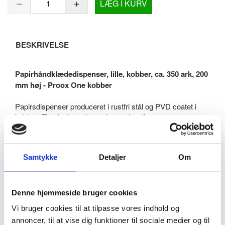
LÆG I KURV
BESKRIVELSE
Papirhåndklædedispenser, lille, kobber, ca. 350 ark, 200
mm høj - Proox One kobber
Papirsdispenser produceret i rustfri stål og PVD coatet i
kobber. Flot design udover det sædvanlige.
Den specielle kobber-coating er yderst holdbar.
Overflade med fin mat-børstet struktur.
Samtykke
Detaljer
Om
Robust stålkvalitet på 1,5 mm tykkelse. Overfladen er nem
at rengøre og vedligeholde.
Beregnet til vægmontering.
Denne hjemmeside bruger cookies
Perforeret design på midten som samtidig fungerer som
Vi bruger cookies til at tilpasse vores indhold og
indikator for hvor meget papir der er tilbage.
annoncer, til at vise dig funktioner til sociale medier og til