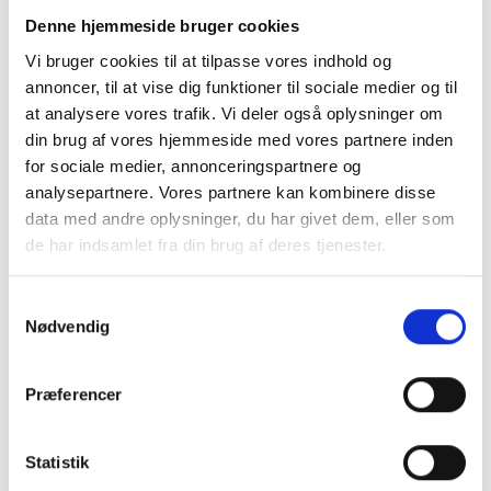
Denne hjemmeside bruger cookies
Håndklæde dispenser produceret i rustfrit stål i højeste kvalitet.
Til stofhåndklæder / vaskeklude.
Vi bruger cookies til at tilpasse vores indhold og
annoncer, til at vise dig funktioner til sociale medier og til
MERE PRODUKTINFO - KLIK HER
at analysere vores trafik. Vi deler også oplysninger om
din brug af vores hjemmeside med vores partnere inden
LÆG I KURV
for sociale medier, annonceringspartnere og
analysepartnere. Vores partnere kan kombinere disse
data med andre oplysninger, du har givet dem, eller som
de har indsamlet fra din brug af deres tjenester.
BESKRIVELSE
Samtykkevalg
Håndklædedispenser, rustfri stål, PROOX ONE Pure -
Nødvendig
Til stofhåndklæder / vaskeklude
Håndklæde dispenser produceret i rustfrit stål i højeste
Præferencer
kvalitet.
Flot designet holder til vaskeklude eller håndklæder.
Statistik
Fin børstet overflade-struktur.