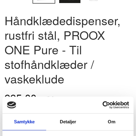
Håndklædedispenser,
rustfri stål, PROOX
ONE Pure - Til
stofhåndklæder /
vaskeklude
995,00
u/Moms
(
1.243,75
m/Moms
)
Pris - DKK
Samtykke
Detaljer
Om
Model/varenr.:
PU-180
På lager