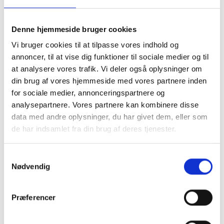
stål
MERE PRODUKTINFO - KLIK HER
Denne hjemmeside bruger cookies
Vi bruger cookies til at tilpasse vores indhold og
LÆG I KURV
annoncer, til at vise dig funktioner til sociale medier og til
at analysere vores trafik. Vi deler også oplysninger om
din brug af vores hjemmeside med vores partnere inden
BESKRIVELSE
for sociale medier, annonceringspartnere og
analysepartnere. Vores partnere kan kombinere disse
data med andre oplysninger, du har givet dem, eller som
Toiletrulle-holder dobbelt, rustfri stål, PROOX One Pure
de har indsamlet fra din brug af deres tjenester.
- PU-300
Dobbelt toiletrulle-holder produceret i rustfri stål.
Samtykkevalg
Flot design - Designet af PROOX som har vundet flere
Nødvendig
priser for deres flotte og anderledes design.
Overflade med fin børstet struktur. Robust stålkvalitet på
Præferencer
1,5 mm tykkelse.
Toiletrulleholderen er til vægmontering.