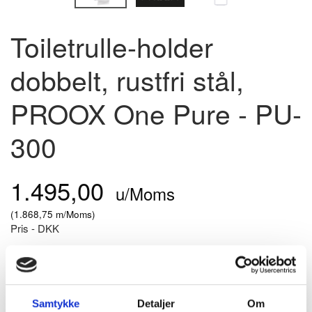
Toiletrulle-holder
dobbelt, rustfri stål,
PROOX One Pure - PU-
300
1.495,00
u/Moms
(
1.868,75
m/Moms
)
Pris - DKK
Model/varenr.:
PU-300
På lager
Toiletrulleholder til to ruller toiletpapir i standardsstørrelse - rustfri
Samtykke
Detaljer
Om