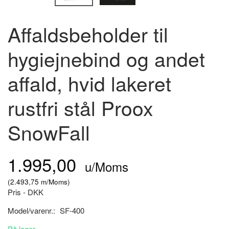
Affaldsbeholder til
hygiejnebind og andet
affald, hvid lakeret
rustfri stål Proox
SnowFall
1.995,00
u/Moms
(
2.493,75
m/Moms
)
Pris - DKK
Model/varenr.:
SF-400
På lager