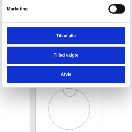
DOWNLOAD MONTERINGSVEJLEDNING HER
Marketing
Tillad alle
SE OGSÅ DENNE VARE - PASSER GODT SAMMEN:
Tillad valgte
Afvis