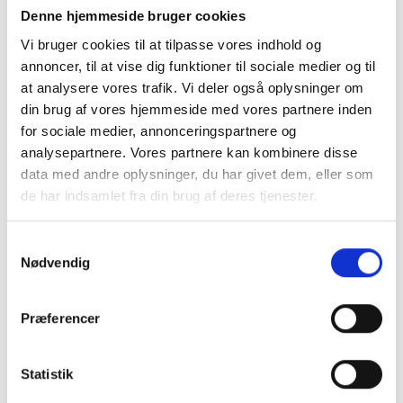
Denne hjemmeside bruger cookies
Integreret pose-dispenser i toppen til små hygiejneposer.
Passer til små refills med hygiejneposer (standard
Vi bruger cookies til at tilpasse vores indhold og
størrelse). Hvis man ikke ønsker at benytte de små poser
annoncer, til at vise dig funktioner til sociale medier og til
kan man blænde hullet i toppen af med den medfølgende
at analysere vores trafik. Vi deler også oplysninger om
plade.
din brug af vores hjemmeside med vores partnere inden
Indeni affaldsbeholderen er der monteret en plastbeholder
for sociale medier, annonceringspartnere og
som kan tages ud og tømmes. Denne rummer 4 liter. Man
analysepartnere. Vores partnere kan kombinere disse
kan ligeledes sætte en plastpose rundt om denne
data med andre oplysninger, du har givet dem, eller som
indvendige plastbeholder. Alt er skjult udefra så det stilrene
de har indsamlet fra din brug af deres tjenester.
design bevares.
Selvlukkende mekanisme så affaldsbeholderen altid er
Samtykkevalg
lukket efter brug.
Nødvendig
Plugs og skruer medfølger.
Der kan tilkøbes en lille plade til at lukke hullet i toppen hvis
Præferencer
men ikke ønsker at benytte pose-dispenseren til de små
hygiejneposer.
dimensioner: 300x310x123 mm (BxHxD)
Statistik
materiale: Rustfri stål - pulverlakeret mathvid