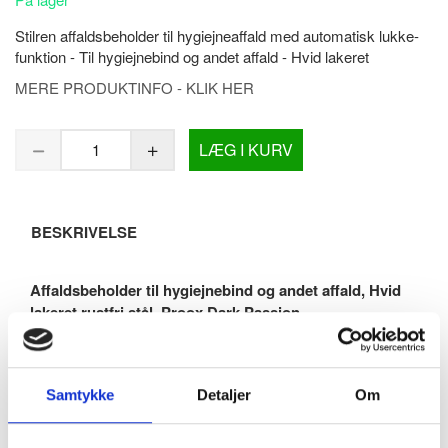
Stilren affaldsbeholder til hygiejneaffald med automatisk lukke-
funktion - Til hygiejnebind og andet affald - Hvid lakeret
MERE PRODUKTINFO - KLIK HER
LÆG I KURV
BESKRIVELSE
Affaldsbeholder til hygiejnebind og andet affald, Hvid
lakeret rustfri stål, Proox Dark Passion
Affaldsbeholder til hygiejnebind og andet affald. Lukker
automatisk efter brug.
Produceret i rustfri stål og pulverlakeret i hvid. Flot mathvid
Samtykke
Detaljer
Om
overflade som er nem at rengøre og vedligeholde. Robust
kvalitet på 1,5 mm tykkelse. Beregnet til vægmontering.