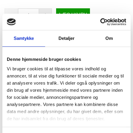
LÆG I KURV
Samtykke
Detaljer
Om
BESKRIVELSE
Madamepose, Katrin, 0,25 l, hvid, HDPE/virgin,
Denne hjemmeside bruger cookies
9,8x14,8cm
Vi bruger cookies til at tilpasse vores indhold og
1 pakke med 30 stk, Pakken passer i diverse holdere til
annoncer, til at vise dig funktioner til sociale medier og til
hygiejneposer.
at analysere vores trafik. Vi deler også oplysninger om
Madameposen er en specielt udviklet og særligt hygiejnisk
din brug af vores hjemmeside med vores partnere inden
affaldspose til dametoilettet. Anvendes til hygiejneaffald.
for sociale medier, annonceringspartnere og
Posen er let at anvende og passer til vores madame
analysepartnere. Vores partnere kan kombinere disse
poseholdere.
data med andre oplysninger, du har givet dem, eller som
de har indsamlet fra din brug af deres tjenester.