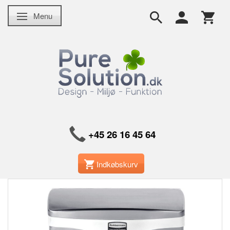
Menu
Skifte navigation
+45 26 16 45 64
Indkøbskurv