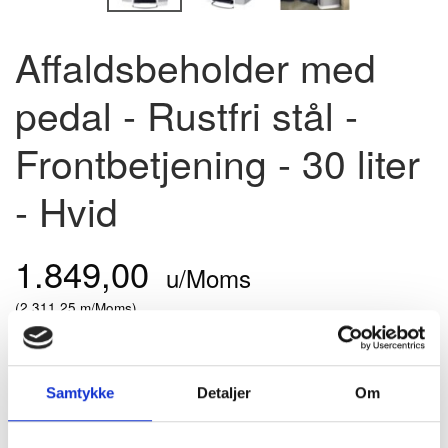
Affaldsbeholder med
pedal - Rustfri stål -
Frontbetjening - 30 liter
- Hvid
1.849,00
u/Moms
(
2.311,25
m/Moms
)
Pris - DKK
Model/varenr.:
20300001
Samtykke
Detaljer
Om
På lager
Skraldespand i rustfri stål.