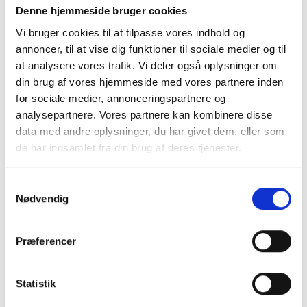
Denne hjemmeside bruger cookies
Frontbetjent med robust pedal.
Vi bruger cookies til at tilpasse vores indhold og
Kan rumme 30 liter.
annoncer, til at vise dig funktioner til sociale medier og til
MERE PRODUKTINFO - KLIK HER
at analysere vores trafik. Vi deler også oplysninger om
din brug af vores hjemmeside med vores partnere inden
LÆG I KURV
for sociale medier, annonceringspartnere og
analysepartnere. Vores partnere kan kombinere disse
data med andre oplysninger, du har givet dem, eller som
de har indsamlet fra din brug af deres tjenester.
BESKRIVELSE
Samtykkevalg
Affaldsbeholder med pedal - Rustfri stål -
Nødvendig
Frontbetjening - 30 liter - Hvid
Flot pedalspand i rustfri stål med hvid kant på toppen.
Præferencer
Affaldsbeholderen er udført i det fineste rustfrie stål af
meget høj kvalitet.
Statistik
Affaldsbeholderen er fingeraftryks sikret - hvilket vil sige
der ikke efterlades fedt mærker.