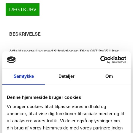
LÆG I KURV
BESKRIVELSE
Affaldssortering med 2 fraktioner. Bica 867 2x65 Liter
åben - S30
Vores affaldsstation i S30 BICA-serien er perfekt til
affaldssortering. Det funktionelle design gør det muligt at
Samtykke
Detaljer
Om
kombinere den med alle modeller i samme S30 serie da de
alle har samme dybde og højde.
Med frontdøre, der har softclose-funktion, er tømningen
Denne hjemmeside bruger cookies
enkel. Hver enhed har to døre. Den robuste poseholder gør
Vi bruger cookies til at tilpasse vores indhold og
det nemt at arbejde med.
annoncer, til at vise dig funktioner til sociale medier og til
Affaldsbeholderen er mere end bare en skraldespand - den
at analysere vores trafik. Vi deler også oplysninger om
blander sig naturligt ind i rummets møbler.
din brug af vores hjemmeside med vores partnere inden
Skraldespanden er designet til nem rengøring uden nogen