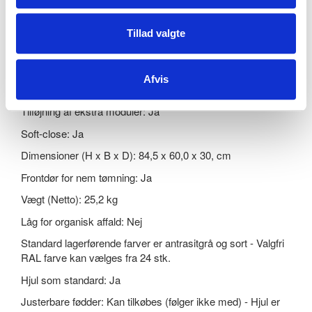
Anvendelse: Indendørs
Materiale: Pulverlakeret stål
Tillad valgte
Integreret poseholder: Ja
Indkast: 19 x 19 cm
Afvis
Inderbeholderoption: Ja
Tilføjning af ekstra moduler: Ja
Soft-close: Ja
Dimensioner (H x B x D): 84,5 x 60,0 x 30, cm
Frontdør for nem tømning: Ja
Vægt (Netto): 25,2 kg
Låg for organisk affald: Nej
Standard lagerførende farver er antrasitgrå og sort - Valgfri
RAL farve kan vælges fra 24 stk.
Hjul som standard: Ja
Justerbare fødder: Kan tilkøbes (følger ikke med) - Hjul er