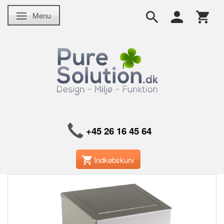
Menu
Skifte navigation
+45 26 16 45 64
Indkøbskurv