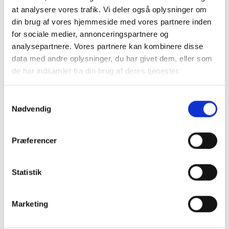
at analysere vores trafik. Vi deler også oplysninger om
din brug af vores hjemmeside med vores partnere inden
BESKRIVELSE
for sociale medier, annonceringspartnere og
analysepartnere. Vores partnere kan kombinere disse
data med andre oplysninger, du har givet dem, eller som
Wall-mounted, affaldsbeholder med låg, rustfri stål, 30
de har indsamlet fra din brug af deres tjenester.
liter
Flot affaldsspand i børstet rustfri stål til indendørs brug.
Samtykkevalg
Affaldsspanden er i god kvalitet og kan holde til stor
Nødvendig
belastning.
Passer perfekt til f.eks. receptioner, kontorer m.m.
Præferencer
Findes også i en større model.
Statistik
Bredde: 30,7cm
Højde: 62,5cm
Marketing
Dybde: 21,4cm
Vægt: 5kg