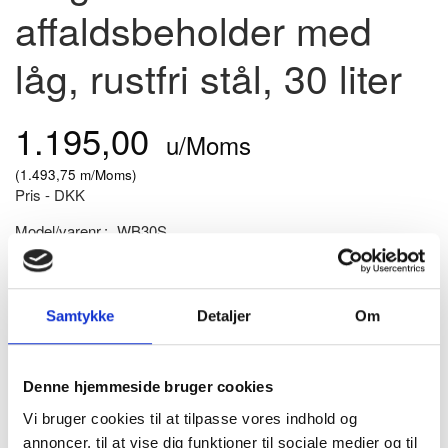
affaldsbeholder med
låg, rustfri stål, 30 liter
1.195,00
u/Moms
(
1.493,75
m/Moms
)
Pris - DKK
Model/varenr.:
WB30S
På lager
Flot og stilren affaldsbeholder i rustfri stål.
Samtykke
Detaljer
Om
Rummer 30 liter.
MERE PRODUKTINFO - KLIK HER
Denne hjemmeside bruger cookies
Vi bruger cookies til at tilpasse vores indhold og
LÆG I KURV
annoncer, til at vise dig funktioner til sociale medier og til