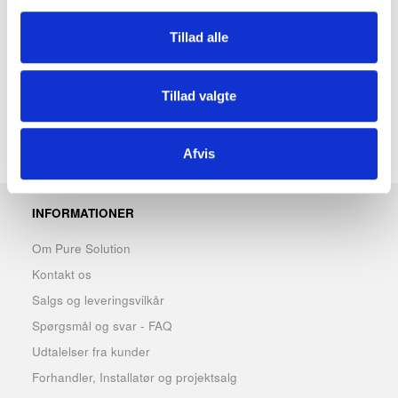
Materiale: rustfri stål
Tillad alle
Rumindhold: 30 liter
Farve: mat stål
Tillad valgte
Afvis
INFORMATIONER
Om Pure Solution
Kontakt os
Salgs og leveringsvilkår
Spørgsmål og svar - FAQ
Udtalelser fra kunder
Forhandler, Installatør og projektsalg