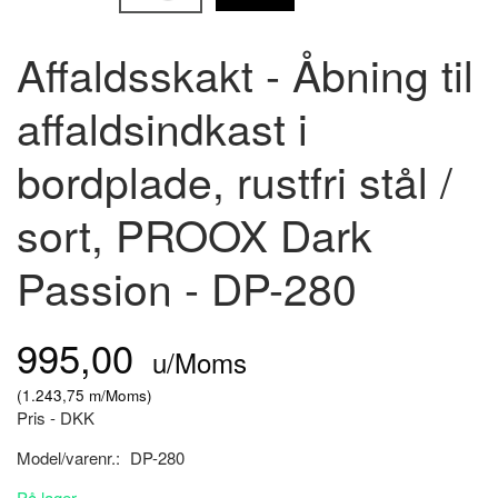
Affaldsskakt - Åbning til
affaldsindkast i
bordplade, rustfri stål /
sort, PROOX Dark
Passion - DP-280
995,00
u/Moms
(
1.243,75
m/Moms
)
Pris - DKK
Model/varenr.:
DP-280
På lager