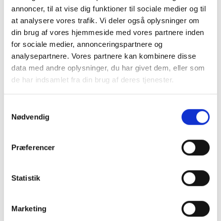
flot mat finish.
annoncer, til at vise dig funktioner til sociale medier og til
Beregnet til indbygning i bordplade eller væg og giver en flot
at analysere vores trafik. Vi deler også oplysninger om
afslutning og finish.
din brug af vores hjemmeside med vores partnere inden
Kan både monteres ovenpå bordpladen og under. Monteres
for sociale medier, annonceringspartnere og
den ovenpå bordpladen dækkes udskæringen af hullet af
analysepartnere. Vores partnere kan kombinere disse
kanten på affaldsindkastet.
data med andre oplysninger, du har givet dem, eller som
Ideen er, at man på den anden side af væggen eller under
de har indsamlet fra din brug af deres tjenester.
bordpladen har en trådkurv eller plastspand til at opsamle
affaldet eller andre ting der indkastes.
Samtykkevalg
Trådkurv kan leveres separat.
Nødvendig
dimensioner: Ydre mål ca. Ø 145 (indre mål 129) x 120 mm
materiale: rustfri børstet stål - matsort finish.
Præferencer
Skruer og monteringsbeslag medfølger.
Statistik
Hent monteringsvejledning her
Marketing