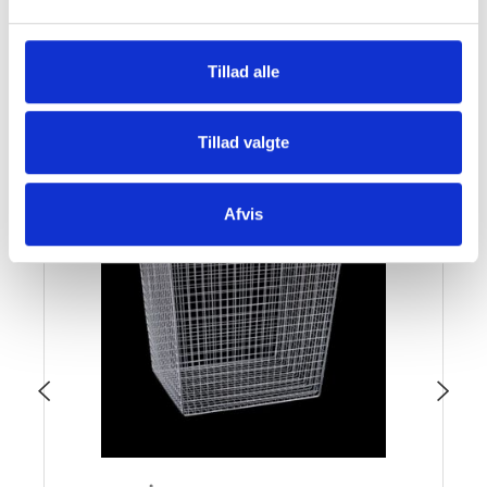
SE OGSÅ DENNE VARE - PASSER GODT SAMMEN:
Tillad alle
Tillad valgte
Afvis