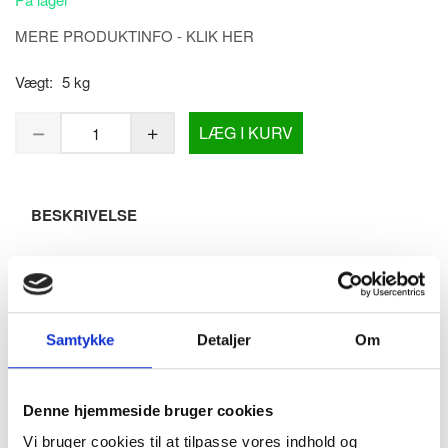
MERE PRODUKTINFO - KLIK HER
Vægt:
5 kg
LÆG I KURV
BESKRIVELSE
Affaldsskakt - Åbning til affaldsindkast i bordplade,
rustfri stål / sort, Proox Dark Passion - DP-280
Design-åbning / affaldsskakt til f.eks. i bordpladen hvor man
Samtykke
Detaljer
Om
ønsker affaldsbeholderen monteret under bordpladen.
Eller andre beholdere til f.eks. vasketøj, håndklæder eller
andet.
Denne hjemmeside bruger cookies
Produceret i kraftig 2 mm. rustfri stål og lakeret i sort med
Vi bruger cookies til at tilpasse vores indhold og