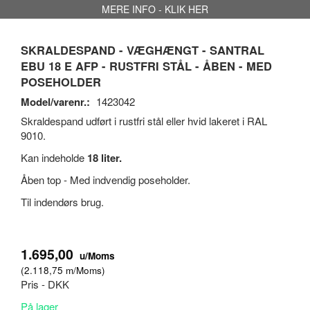
MERE INFO - KLIK HER
SKRALDESPAND - VÆGHÆNGT - SANTRAL
EBU 18 E AFP - RUSTFRI STÅL - ÅBEN - MED
POSEHOLDER
Model/varenr.:
1423042
Skraldespand udført i rustfri stål eller hvid lakeret i RAL
9010.
Kan indeholde
18 liter.
Åben top - Med indvendig poseholder.
Til indendørs brug.
1.695,00
u/Moms
(
2.118,75
m/Moms
)
Pris - DKK
På lager