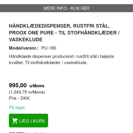
MERE INFO - KLIK HER
HÅNDKLÆDEDISPENSER, RUSTFRI STÅL,
PROOX ONE PURE - TIL STOFHÅNDKLÆDER /
VASKEKLUDE
Model/varenr.:
PU-180
Håndklæde dispenser produceret i rustfrit stål i højeste
kvalitet. Til stofhåndklæder / vaskeklude.
995,00
u/Moms
(
1.243,75
m/Moms
)
Pris - DKK
På lager
LÆG I KURV