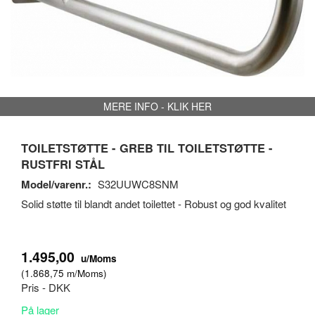
MERE INFO - KLIK HER
TOILETSTØTTE - GREB TIL TOILETSTØTTE -
RUSTFRI STÅL
Model/varenr.:
S32UUWC8SNM
Solid støtte til blandt andet toilettet - Robust og god kvalitet
1.495,00
u/Moms
(
1.868,75
m/Moms
)
Pris - DKK
På lager