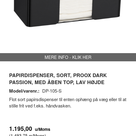
MERE INFO - KLIK HER
PAPIRDISPENSER, SORT, PROOX DARK
PASSION, MED ÅBEN TOP, LAV HØJDE
Model/varenr.:
DP-105-S
Flot sort papirsdispenser til enten ophæng på væg eller til at
stille frit ved f.eks. håndvasken.
1.195,00
u/Moms
(
1.493,75
m/Moms
)