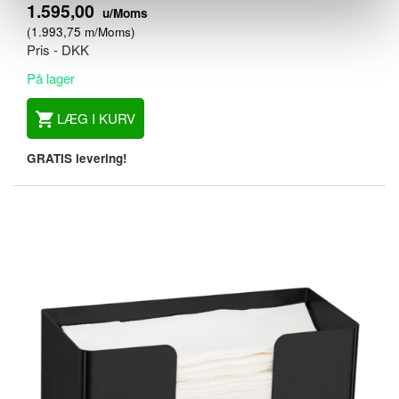
1.595,00
u/Moms
(
1.993,75
m/Moms
)
Pris - DKK
På lager
LÆG I KURV
GRATIS levering!