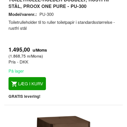
STÅL, PROOX ONE PURE - PU-300
Model/varenr.:
PU-300
Toiletrulleholder til to ruller toiletpapir i standardsstørrelse -
rustfri stål
1.495,00
u/Moms
(
1.868,75
m/Moms
)
Pris - DKK
På lager
LÆG I KURV
GRATIS levering!