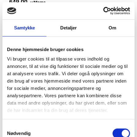
649,00
u/Moms
(
811,25
m/Moms
)
Pris - DKK
På lager
Samtykke
Detaljer
Om
LÆG I KURV
Denne hjemmeside bruger cookies
GRATIS levering!
Vi bruger cookies til at tilpasse vores indhold og
annoncer, til at vise dig funktioner til sociale medier og til
at analysere vores trafik. Vi deler også oplysninger om
din brug af vores hjemmeside med vores partnere inden
for sociale medier, annonceringspartnere og
analysepartnere. Vores partnere kan kombinere disse
data med andre oplysninger, du har givet dem, eller som
de har indsamlet fra din brug af deres tjenester.
Samtykkevalg
Nødvendig