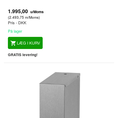
1.995,00
u/Moms
(
2.493,75
m/Moms
)
Pris - DKK
På lager
LÆG I KURV
GRATIS levering!