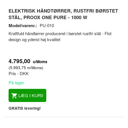
ELEKTRISK HÅNDTØRRER, RUSTFRI BØRSTET
STÅL, PROOX ONE PURE - 1000 W
Model/varenr.:
PU-010
Kraftfuld håndtørrer produceret i børstet rustfri stål - Flot
design og yderst høj kvalitet
4.795,00
u/Moms
(
5.993,75
m/Moms
)
Pris - DKK
På lager
LÆG I KURV
GRATIS levering!