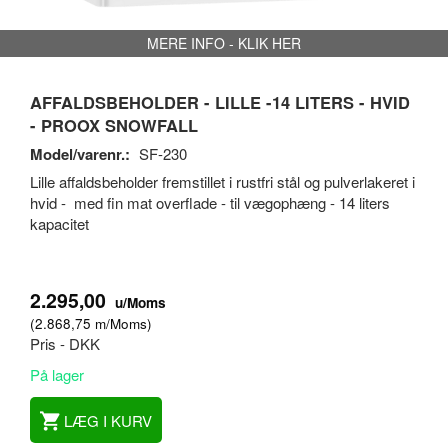
MERE INFO - KLIK HER
AFFALDSBEHOLDER - LILLE -14 LITERS - HVID
- PROOX SNOWFALL
Model/varenr.:
SF-230
Lille affaldsbeholder fremstillet i rustfri stål og pulverlakeret i
hvid - med fin mat overflade - til vægophæng - 14 liters
kapacitet
2.295,00
u/Moms
(
2.868,75
m/Moms
)
Pris - DKK
På lager
LÆG I KURV