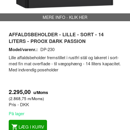
MERE INFO - KLIK HER
AFFALDSBEHOLDER - LILLE - SORT - 14
LITERS - PROOX DARK PASSION
Model/varenr.:
DP-230
Lille affaldsbeholder fremstillet i rustfri stål og lakeret i sort-
med fin mat overflade - til vægophæng - 14 lliters kapacitet.
Med indvendig poseholder
2.295,00
u/Moms
(
2.868,75
m/Moms
)
Pris - DKK
På lager
LÆG I KURV