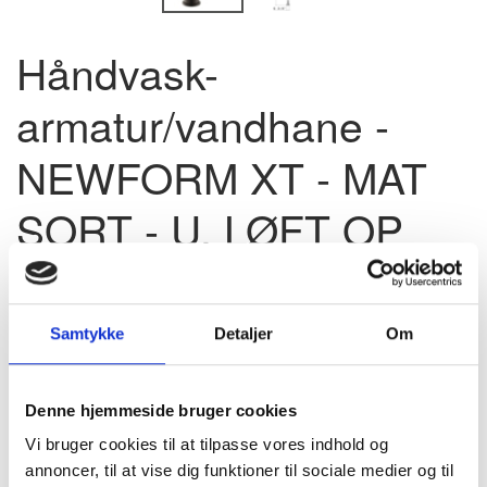
Håndvask-
armatur/vandhane -
NEWFORM XT - MAT
SORT - U. LØFT OP
BUNDVENTIL
2.349,00
Samtykke
Detaljer
Om
u/Moms
(
2.936,25
m/Moms
)
Pris - DKK
Denne hjemmeside bruger cookies
Vi bruger cookies til at tilpasse vores indhold og
Model/varenr.:
420801093
annoncer, til at vise dig funktioner til sociale medier og til
På lager