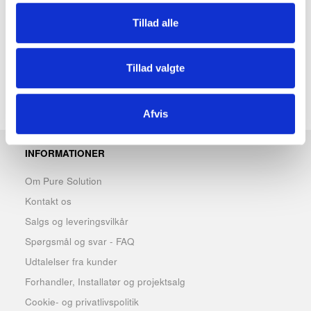
m.m.
Tillad alle
Sparevandhane som maks. kan bruge 5 liter pr. minut.
Samlet højde 180 mm.
Tillad valgte
Kommer med slanger til tilslutning.
Afvis
INFORMATIONER
Om Pure Solution
Kontakt os
Salgs og leveringsvilkår
Spørgsmål og svar - FAQ
Udtalelser fra kunder
Forhandler, Installatør og projektsalg
Cookie- og privatlivspolitik