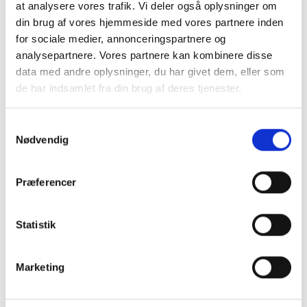
at analysere vores trafik. Vi deler også oplysninger om
din brug af vores hjemmeside med vores partnere inden
Flot matsort vandhane / håndvaskarmatur. Virkelig stilrent
design og høj kvalitet.
for sociale medier, annonceringspartnere og
analysepartnere. Vores partnere kan kombinere disse
MERE PRODUKTINFO - KLIK HER
data med andre oplysninger, du har givet dem, eller som
de har indsamlet fra din brug af deres tjenester.
LÆG I KURV
Samtykkevalg
Nødvendig
BESKRIVELSE
Præferencer
Håndvask-armatur/vandhane - NEWFORM XT - MAT
SORT - U. LØFT OP BUNDVENTIL
Statistik
Flot matsort vandhane / håndvaskarmatur. Virkelig stilrent
design og høj kvalitet.
Marketing
Kan både bruges privat - men grundet den høje kvalitet kan
håndvaskarmaturet også sagtens bruges til steder hvor der
kommer mange mennesker - F.eks. café/restaurant, hotel,