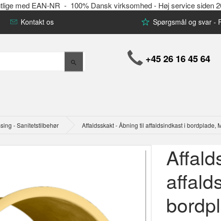
offentlige med EAN-NR - 100% Dansk virksomhed - Høj service siden 
Kontakt os
Spørgsmål og svar -
+45 26 16 45 64
ng - Sanitetstilbehør
Affaldsskakt - Åbning til affaldsindkast i bordplade
Affald
affald
bordp