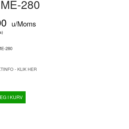
 ME-280
00
u/Moms
s
)
E-280
INFO - KLIK HER
ÆG I KURV