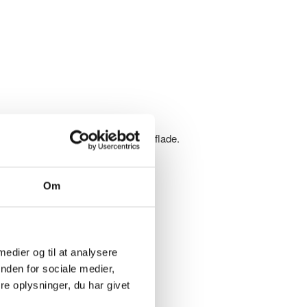
bar og nem at rengøre. Flot mat overflade.
ten på affaldsindkastet.
Om
et eller andre ting der indkastes.
 medier og til at analysere
nden for sociale medier,
e oplysninger, du har givet