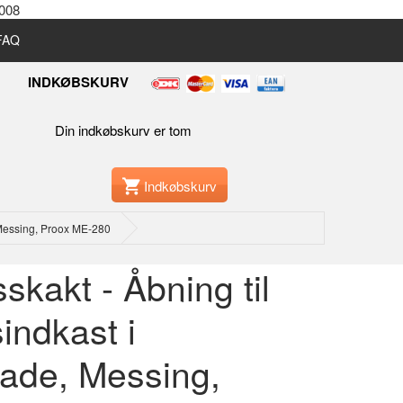
2008
 FAQ
INDKØBSKURV
Din indkøbskurv er tom
Indkøbskurv
, Messing, Proox ME-280
sskakt - Åbning til
sindkast i
lade, Messing,