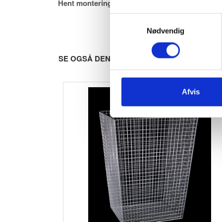
Hent monteringsvejledning her
Samtykkevalg
Nødvendig
SE OGSÅ DENNE VARE - PASSER GODT SA
Afvis