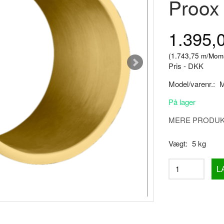
Proox
1.395,
(
1.743,75
m/Mom
Pris - DKK
Model/varenr.:
M
På lager
MERE PRODUKT
Vægt:
5 kg
L