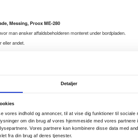
plade, Messing, Proox ME-280
en hvor man ønsker affaldsbeholderen monteret under bordpladen.
 eller andet.
tål og PVD-belægning i messing. PVD-coatingen i messing er yderst hold
r en flot afslutning og finish.
onteres den ovenpå bordpladen dækkes udskæringen af hullet af kan
Detaljer
under bordpladen har en trådkurv eller plastspand til at opsamle affald
ookies
 x 120 mm
se vores indhold og annoncer, til at vise dig funktioner til sociale
essing
oplysninger om din brug af vores hjemmeside med vores partnere i
ysepartnere. Vores partnere kan kombinere disse data med andr
et fra din brug af deres tjenester.