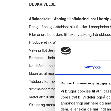
BESKRIVELSE
Affaldsskakt - Åbning til affaldsindkast i bord
Design-åbning / affaldsskakt til f.eks. i bordplad
Eller andre beholdere til f.eks. vasketøj, håndklæder
Produceret i kraftig 2 mm. rustfri stål.
Virkelig flot design og finish - Udført i rustfri s
Beregnet til indbygning i bordplade eller væg og give
Kan både monteres ovenpå bordpladen og under. M
Samtykke
Ideen er, at man på den anden side af væggen eller 
Trådkurv kan leveres separat.
Denne hjemmeside bruger c
dimensioner: Ydre mål ca. Ø 145 (indre mål 129)
Vi bruger cookies til at tilpas
materiale: rustfri børstet stål - PVD-belægning i m
vores trafik. Vi deler også 
annonceringspartnere og anal
Skruer og monteringsbeslag medfølger.
dem, eller som de har indsaml