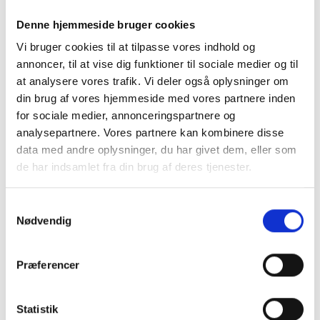
Denne hjemmeside bruger cookies
LÆG I KURV
Vi bruger cookies til at tilpasse vores indhold og
annoncer, til at vise dig funktioner til sociale medier og til
at analysere vores trafik. Vi deler også oplysninger om
BESKRIVELSE
din brug af vores hjemmeside med vores partnere inden
for sociale medier, annonceringspartnere og
analysepartnere. Vores partnere kan kombinere disse
Proox Snowfall, Jumbo toiletrulleholer - Rustfri stål -
data med andre oplysninger, du har givet dem, eller som
Hvid lakeret
de har indsamlet fra din brug af deres tjenester.
Flot, stilren og robust holder til de store jumbo toiletruller i
flot mathvid.
Samtykkevalg
Designet er lavet så det matcher den øvrige
Proox
Nødvendig
serie
som også indeholder dispensere til papir,
sæbedispensere, affaldsbeholdere m.m.
Præferencer
Toiletrulleholderen er produceret i robust rustfri stål og
derefter lakeret i hvid - Flot og mat struktur som er nem at
vedligeholde og rengøre.
Statistik
Beregnet til vægmontering.