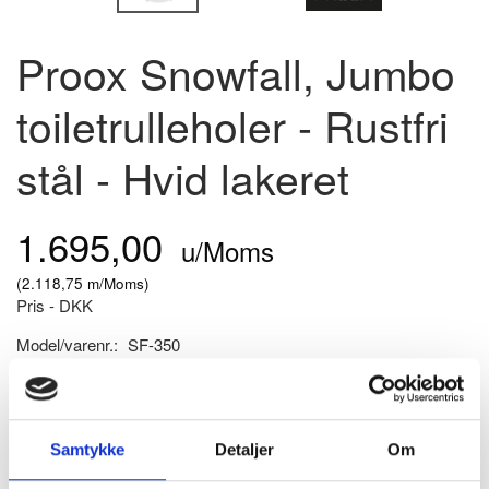
Proox Snowfall, Jumbo
toiletrulleholer - Rustfri
stål - Hvid lakeret
1.695,00
u/Moms
(
2.118,75
m/Moms
)
Pris - DKK
Model/varenr.:
SF-350
På lager
Flot og stilren holder til de store jumbo toiletruller i lakeret mat-
hvid. Passer med den øvrige Proox badrums-serie
Samtykke
Detaljer
Om
MERE PRODUKTINFO - KLIK HER