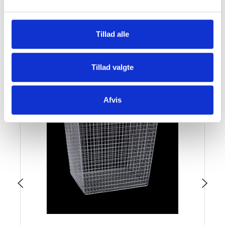
SE OGSÅ DENNE VARE - PASSER GODT SAMMEN:
Tillad alle
Tillad valgte
Afvis