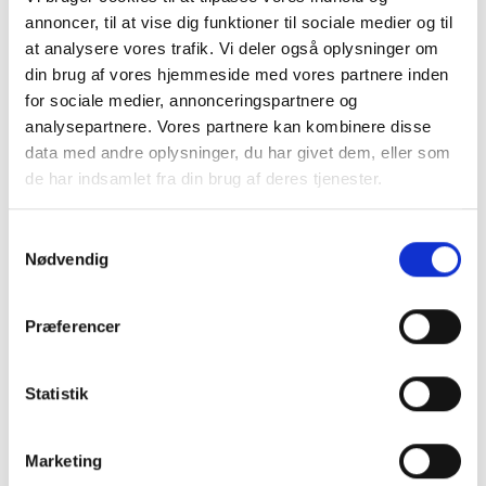
holdbar og nem at rengøre. Flot mat overflade.
annoncer, til at vise dig funktioner til sociale medier og til
Beregnet til indbygning i bordplade eller væg og giver en flot
at analysere vores trafik. Vi deler også oplysninger om
afslutning og finish.
din brug af vores hjemmeside med vores partnere inden
Kan både monteres ovenpå bordpladen og under. Monteres
for sociale medier, annonceringspartnere og
den ovenpå bordpladen dækkes udskæringen af hullet af
analysepartnere. Vores partnere kan kombinere disse
kanten på affaldsindkastet.
data med andre oplysninger, du har givet dem, eller som
de har indsamlet fra din brug af deres tjenester.
Ideen er, at man på den anden side af væggen eller under
bordpladen har en trådkurv eller plastspand til at opsamle
affaldet eller andre ting der indkastes.
Samtykkevalg
Nødvendig
Trådkurv kan leveres separat.
dimensioner: Ydre mål ca. Ø 145 (indre mål 129) x 120 mm
Præferencer
materiale: rustfri børstet stål - PVD-belægning i messing
Skruer og monteringsbeslag medfølger.
Statistik
Hent monteringsvejledning her
Marketing