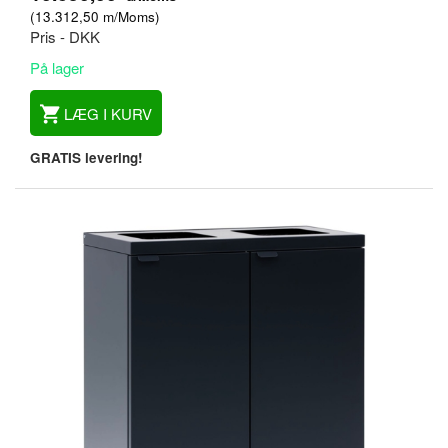
(
13.312,50
m/Moms
)
Pris - DKK
På lager
LÆG I KURV
GRATIS levering!