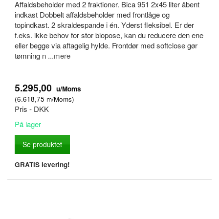
Affaldsbeholder med 2 fraktioner. Bica 951 2x45 liter åbent
indkast Dobbelt affaldsbeholder med frontlåge og
topindkast. 2 skraldespande i én. Yderst fleksibel. Er der
f.eks. ikke behov for stor biopose, kan du reducere den ene
eller begge via aftagelig hylde. Frontdør med softclose gør
tømning n
...mere
5.295,00
u/Moms
(
6.618,75
m/Moms
)
Pris - DKK
På lager
Se produktet
GRATIS levering!