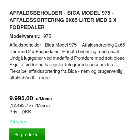
AFFALDSBEHOLDER - BICA MODEL 975 -
AFFALDSSORTERING 2X65 LITER MED 2 X
FODPEDALER
Model/varenr.:
975
Affaldsbeholder - Bica Model 975 - Affaldssortering 2x65
liter med 2 x Fodpedaler Håndfri betjening med pedal
Undgå lugtgener ved madaffald Frontdøre med soft close
Skjulte fødder og hængsler Integrerede poseholdere
Fleksibel affaldssortering fra Bica - nem og brugervenlig
affaldshåndt
...mere
9.995,00
u/Moms
(
12.493,75
m/Moms
)
Pris - DKK
På lager
Se produktet