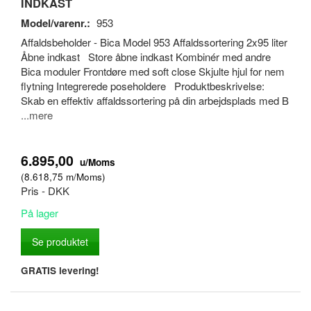
INDKAST
Model/varenr.:
953
Affaldsbeholder - Bica Model 953 Affaldssortering 2x95 liter
Åbne indkast Store åbne indkast Kombinér med andre
Bica moduler Frontdøre med soft close Skjulte hjul for nem
flytning Integrerede poseholdere Produktbeskrivelse:
Skab en effektiv affaldssortering på din arbejdsplads med B
...mere
6.895,00
u/Moms
(
8.618,75
m/Moms
)
Pris - DKK
På lager
Se produktet
GRATIS levering!