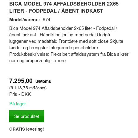
BICA MODEL 974 AFFALDSBEHOLDER 2X65
LITER - FODPEDAL / ÅBENT INDKAST
Model/varenr.:
974
Bica Model 974 Affaldsbeholder 2x65 liter - Fodpedal /
åbent indkast Håndfri betjening med pedal Undgå
lugtgener ved madaffald Frontdøre med soft close Skjulte
fødder og hængsler Integrerede poseholdere
Produktbeskrivelse: Fleksibelt affaldssystem fra Bica sikrer
nem og brugervenlig
...mere
7.295,00
u/Moms
(
9.118,75
m/Moms
)
Pris - DKK
På lager
Se produktet
GRATIS levering!