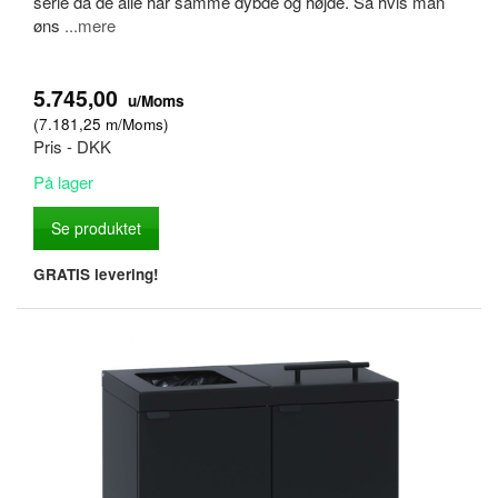
serie da de alle har samme dybde og højde. Så hvis man
øns
...mere
5.745,00
u/Moms
(
7.181,25
m/Moms
)
Pris - DKK
På lager
Se produktet
GRATIS levering!