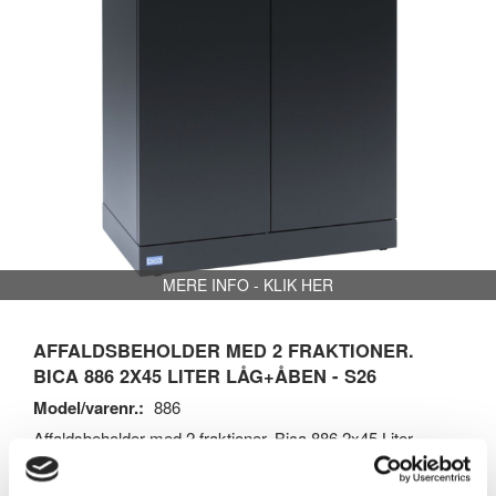
MERE INFO - KLIK HER
AFFALDSBEHOLDER MED 2 FRAKTIONER.
BICA 886 2X45 LITER LÅG+ÅBEN - S26
Model/varenr.:
886
Affaldsbeholder med 2 fraktioner. Bica 886 2x45 Liter
låg+åben - S26 Vores affaldsstation i S26 BICA-serien er
perfekt til affaldssortering. Det funktionelle design gør det