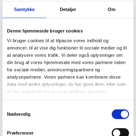
muligt at kombinere den med alle modeller i samme S26
serie da de alle har samme dybde og højde. Der er låg
Samtykke
Detaljer
Om
over den ene fra
...mere
Denne hjemmeside bruger cookies
4.795,00
u/Moms
Vi bruger cookies til at tilpasse vores indhold og
(
5.993,75
m/Moms
)
annoncer, til at vise dig funktioner til sociale medier og til
Pris - DKK
at analysere vores trafik. Vi deler også oplysninger om
På lager
din brug af vores hjemmeside med vores partnere inden
for sociale medier, annonceringspartnere og
Se produktet
analysepartnere. Vores partnere kan kombinere disse
GRATIS levering!
data med andre oplysninger, du har givet dem, eller som
de har indsamlet fra din brug af deres tjenester.
Samtykkevalg
Nødvendig
Præferencer